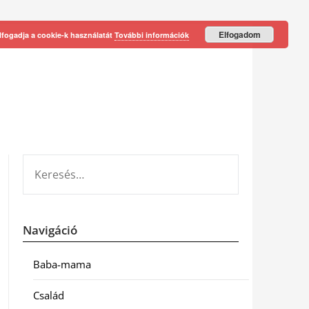
Elfogadom
lfogadja a cookie-k használatát
További információk
KERESÉS:
Navigáció
Baba-mama
Család