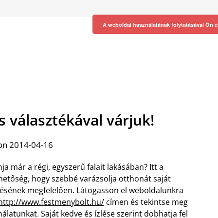
A weboldal használatának folytatásával Ön e
 választékával várjuk!
on 2014-04-16
ja már a régi, egyszerű falait lakásában? Itt a
hetőség, hogy szebbé varázsolja otthonát saját
lésének megfelelően. Látogasson el weboldalunkra
http://www.festmenybolt.hu/
címen és tekintse meg
nálatunkat. Saját kedve és ízlése szerint dobhatja fel