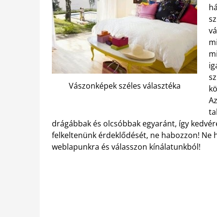
há
sz
vá
mi
mi
ig
sz
Vászonképek széles választéka
kö
Az
ta
drágábbak és olcsóbbak egyaránt, így kedvére
felkeltenünk érdeklődését, ne habozzon! Ne ha
weblapunkra és válasszon kínálatunkból!