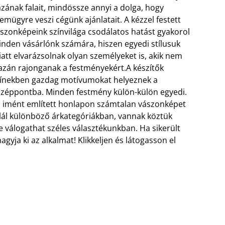
zának falait, mindössze annyi a dolga, hogy
emügyre veszi cégünk ajánlatait. A kézzel festett
szonképeink színvilága csodálatos hatást gyakorol
nden vásárlónk számára, hiszen egyedi stílusuk
att elvarázsolnak olyan személyeket is, akik nem
azán rajonganak a festményekért.
A készítők
ínekben gazdag motívumokat helyeznek a
zéppontba. Minden festmény külön-külön egyedi.
 imént említett honlapon számtalan vászonképet
lál különböző árkategóriákban, vannak köztük
 válogathat széles választékunkban. Ha sikerült
gyja ki az alkalmat! Klikkeljen és látogasson el