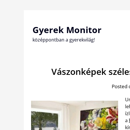
Skip
to
content
Gyerek Monitor
középpontban a gyerekvilág!
Vászonképek széles
Posted 
Un
le
íz
a
kí