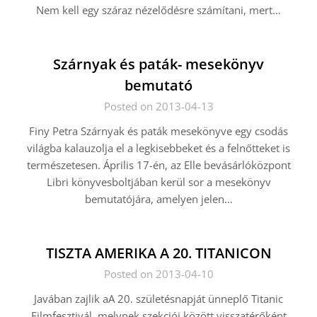
Nem kell egy száraz nézelődésre számítani, mert…
Szárnyak és paták- mesekönyv
bemutató
Posted on 2013-04-13
Finy Petra Szárnyak és paták mesekönyve egy csodás
világba kalauzolja el a legkisebbeket és a felnőtteket is
természetesen. Április 17-én, az Elle bevásárlóközpont
Libri könyvesboltjában kerül sor a mesekönyv
bemutatójára, amelyen jelen…
TISZTA AMERIKA A 20. TITANICON
Posted on 2013-04-10
Javában zajlik aA 20. születésnapját ünneplő Titanic
Filmfesztivál, melynek szekciói között visszatérőként