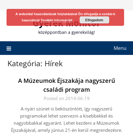
Skip
to
A weboldal használatának folytatásával Ön elfogadja a cookie-k
content
Gyerek Monitor
Elfogadom
használatát
További információk
középpontban a gyerekvilág!
Menu
Kategória:
Hírek
A Múzeumok Éjszakája nagyszerű
családi program
Posted on 2014-06-19
A nyári szünet is beköszöntött, így nagyszerű
programokat lehet szervezni a kisebbekkel és
nagyobbakkal egyaránt. Lehet kezdeni a Múzeumok
Éjszakájával, amely június 21-én kerül megrendezésre.