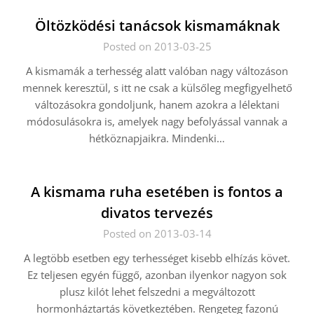
Öltözködési tanácsok kismamáknak
Posted on 2013-03-25
A kismamák a terhesség alatt valóban nagy változáson
mennek keresztül, s itt ne csak a külsőleg megfigyelhető
változásokra gondoljunk, hanem azokra a lélektani
módosulásokra is, amelyek nagy befolyással vannak a
hétköznapjaikra. Mindenki…
A kismama ruha esetében is fontos a
divatos tervezés
Posted on 2013-03-14
A legtöbb esetben egy terhességet kisebb elhízás követ.
Ez teljesen egyén függő, azonban ilyenkor nagyon sok
plusz kilót lehet felszedni a megváltozott
hormonháztartás következtében. Rengeteg fazonú