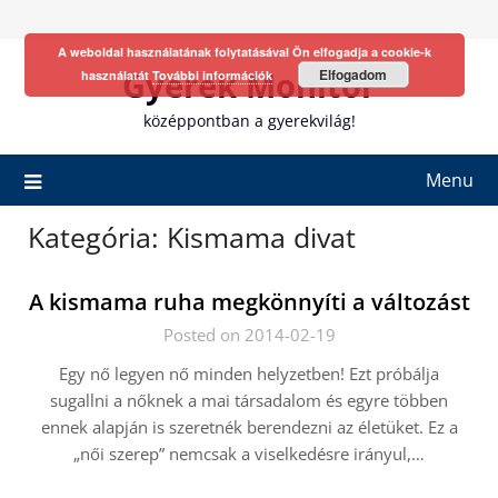
Skip
to
A weboldal használatának folytatásával Ön elfogadja a cookie-k
content
Gyerek Monitor
Elfogadom
használatát
További információk
középpontban a gyerekvilág!
Menu
Kategória:
Kismama divat
A kismama ruha megkönnyíti a változást
Posted on 2014-02-19
Egy nő legyen nő minden helyzetben! Ezt próbálja
sugallni a nőknek a mai társadalom és egyre többen
ennek alapján is szeretnék berendezni az életüket. Ez a
„női szerep” nemcsak a viselkedésre irányul,…