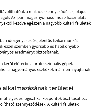
 eltávolíthatóak a makacs szennyeződések, olajos
yagok. Az
ipari magasnyomású mosó használata
ényektől kezdve egészen a nagyobb kültéri felületek
en időigényesek és jelentős fizikai munkát
sek ezzel szemben gyorsabb és hatékonyabb
tványos eredményt biztosítanak.
ran kerül előtérbe a professzionális gépek
, ahol a hagyományos eszközök már nem nyújtanak
 alkalmazásának területei
műhelyek és logisztikai központok tisztításához,
lítható szennyeződések. A kültéri felületek