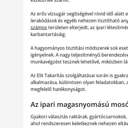
eszköznek számít.
Az erős vízsugár segítségével rövid idő alatt
lerakódások és egyéb nehezen tisztítható an
számos
területen elterjedt, az ipari létesítm
karbantartásáig.
A hagyományos tisztítási módszerek sok esetb
igényelnek. A nagy teljesítményű berendezé
munkavégzést tesznek lehetővé, miközben lá
Az Elit Takarítás szolgáltatásai során is gyak
alkalmazása, különösen olyan feladatokban
megfelelő hatékonyságot.
Az ipari magasnyomású mosó
Gyakori választás raktárak, gyártócsarnokok, 
ahol rendszeresen keletkeznek nehezen eltávo