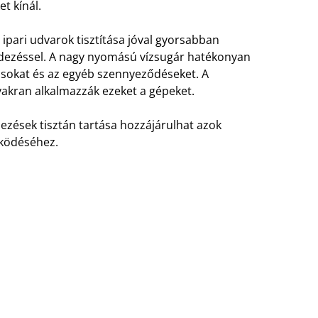
t kínál.
ipari udvarok tisztítása jóval gyorsabban
ndezéssel. A nagy nyomású vízsugár hatékonyan
ódásokat és az egyéb szennyeződéseket. A
yakran alkalmazzák ezeket a gépeket.
zések tisztán tartása hozzájárulhat azok
ködéséhez.