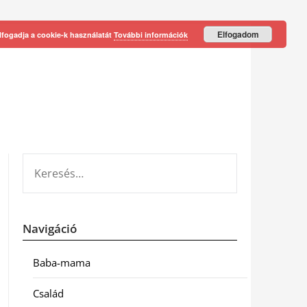
Elfogadom
lfogadja a cookie-k használatát
További információk
KERESÉS:
Navigáció
Baba-mama
Család