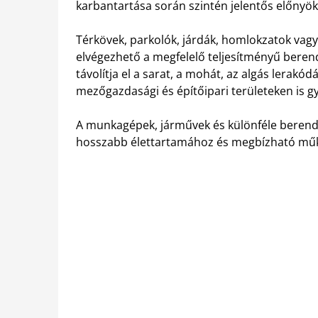
karbantartása során szintén jelentős előnyöke
Térkövek, parkolók, járdák, homlokzatok vagy 
elvégezhető a megfelelő teljesítményű bere
távolítja el a sarat, a mohát, az algás lerak
mezőgazdasági és építőipari területeken is g
A munkagépek, járművek és különféle berende
hosszabb élettartamához és megbízható mű