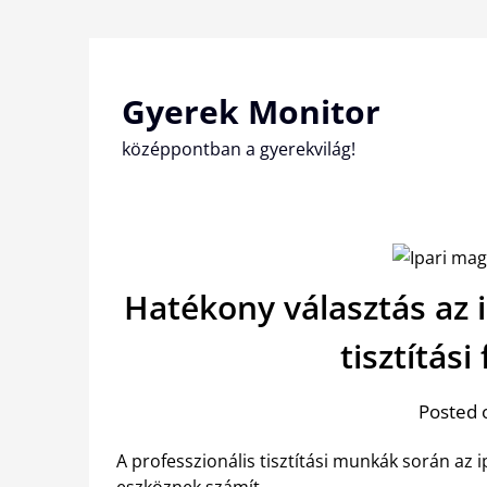
Skip
to
content
Gyerek Monitor
középpontban a gyerekvilág!
Hatékony választás az
tisztítás
Posted 
A professzionális tisztítási munkák során a