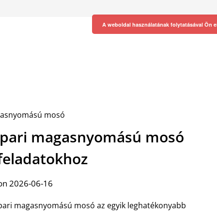
A weboldal használatának folytatásával Ön e
 ipari magasnyomású mosó
i feladatokhoz
on 2026-06-16
z ipari magasnyomású mosó az egyik leghatékonyabb