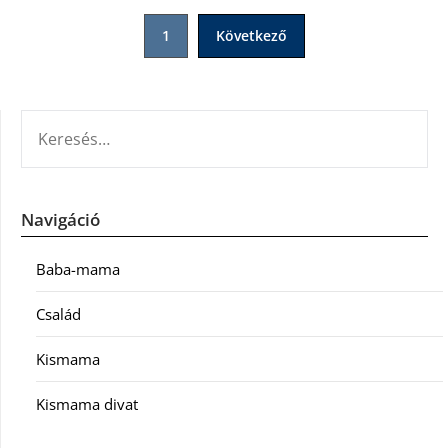
Bejegyzések
1
Következő
lapozása
KERESÉS:
Navigáció
Baba-mama
Család
Kismama
Kismama divat