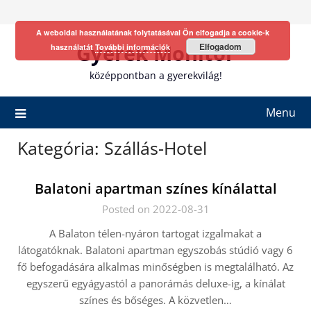
Skip
to
A weboldal használatának folytatásával Ön elfogadja a cookie-k
content
Gyerek Monitor
Elfogadom
használatát
További információk
középpontban a gyerekvilág!
Menu
Kategória:
Szállás-Hotel
Balatoni apartman színes kínálattal
Posted on 2022-08-31
A Balaton télen-nyáron tartogat izgalmakat a
látogatóknak. Balatoni apartman egyszobás stúdió vagy 6
fő befogadására alkalmas minőségben is megtalálható. Az
egyszerű egyágyastól a panorámás deluxe-ig, a kínálat
színes és bőséges. A közvetlen…