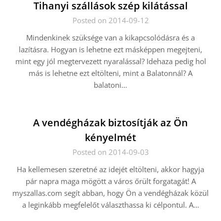
Tihanyi szállások szép kilátással
Posted on 2014-09-12
Mindenkinek szüksége van a kikapcsolódásra és a
lazításra. Hogyan is lehetne ezt másképpen megejteni,
mint egy jól megtervezett nyaralással? Idehaza pedig hol
más is lehetne ezt eltölteni, mint a Balatonnál? A
balatoni…
A vendégházak biztosítják az Ön
kényelmét
Posted on 2014-09-03
Ha kellemesen szeretné az idejét eltölteni, akkor hagyja
pár napra maga mögött a város őrült forgatagát! A
myszallas.com segít abban, hogy Ön a vendégházak közül
a leginkább megfelelőt választhassa ki célpontul. A…