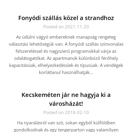
Fonyódi szállás közel a strandhoz
Posted on 2021-11-20
Az üdülni vágyó embereknek manapság rengeteg
választási lehetőségük van. A fonyódi szállás színvonalas
felszereléssel és nagyszerű programokkal várja az
odalátogatókat. Az apartmanok különböző férőhely
kapacitásúak, elhelyezkedésűek és típusúak. A vendégek
korlátlanul használhatják…
Kecskeméten jár ne hagyja ki a
városházát!
Posted on 2018-02-10
Ha nyaralásról van szó, sokan egyből külföldben
gondolkodnak és egy tengerparton vagy valamilyen