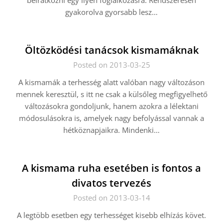
beiratkozni egy ilyen foglalkozásra. Rendszeresen
gyakorolva gyorsabb lesz…
Öltözködési tanácsok kismamáknak
Posted on 2013-03-25
A kismamák a terhesség alatt valóban nagy változáson
mennek keresztül, s itt ne csak a külsőleg megfigyelhető
változásokra gondoljunk, hanem azokra a lélektani
módosulásokra is, amelyek nagy befolyással vannak a
hétköznapjaikra. Mindenki…
A kismama ruha esetében is fontos a
divatos tervezés
Posted on 2013-03-14
A legtöbb esetben egy terhességet kisebb elhízás követ.