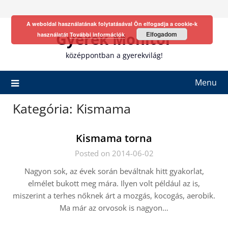
Skip
to
A weboldal használatának folytatásával Ön elfogadja a cookie-k
content
Gyerek Monitor
Elfogadom
használatát
További információk
középpontban a gyerekvilág!
Menu
Kategória:
Kismama
Kismama torna
Posted on 2014-06-02
Nagyon sok, az évek során beváltnak hitt gyakorlat,
elmélet bukott meg mára. Ilyen volt például az is,
miszerint a terhes nőknek árt a mozgás, kocogás, aerobik.
Ma már az orvosok is nagyon…