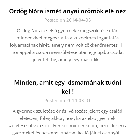
Ördög Nóra ismét anyai örömök elé néz
Posted on 2014-04-05
Ördög Nóra az első gyermeke megszületése után
mindenkivel megosztatta a küzdelmes fogantatás
folyamatának hírét, amely nem volt zökkenőmentes. 11
hónappal a csoda megszületése után egy újabb csodát
jelentett be, amely egy második…
Minden, amit egy kismamának tudni
kell!
Posted on 2014-03-01
A gyermek születése óriási változást jelent egy család
életében, főleg akkor, hogyha az első gyermek
születéséről van szó. Ilyenkor mindenki jön, nézi, dicséri a
gyermeket és hasznos tanácsokkal látják el az anyát…