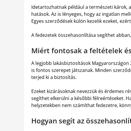
Idetartozhatnak például a természeti károk,
hatások. Az is lényeges, hogy az ingatlan mel
Egyes szerződések külön kezelik ezeket, ezért
A fedezetek összehasonlítása segíthet abban,
Miért fontosak a feltételek é
A legjobb lakásbiztosítások Magyarországon 
is fontos szerepet játszanak. Minden szerző
terjed ki a biztosítás.
Ezeket kizárásoknak nevezzük és érdemes rés
segíthet elkerülni a későbbi félreértéseket. H
helyzetekben nem számíthat fedezetre, könnye
Hogyan segít az összehasonlí