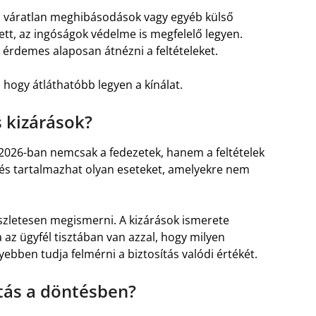
 a váratlan meghibásodások vagy egyéb külső
lett, az ingóságok védelme is megfelelő legyen.
 érdemes alaposan átnézni a feltételeket.
 hogy átláthatóbb legyen a kínálat.
s kizárások?
2026-ban nemcsak a fedezetek, hanem a feltételek
dés tartalmazhat olyan eseteket, amelyekre nem
zletesen megismerni. A kizárások ismerete
a az ügyfél tisztában van azzal, hogy milyen
bben tudja felmérni a biztosítás valódi értékét.
tás a döntésben?