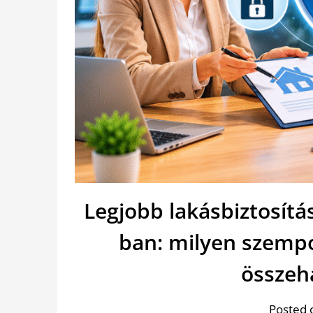
Legjobb lakásbiztosít
ban: milyen szemp
összeh
Posted 