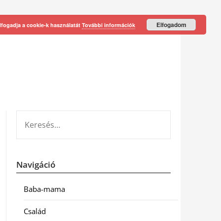
Elfogadom
lfogadja a cookie-k használatát
További információk
KERESÉS:
Navigáció
Baba-mama
Család