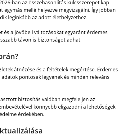
2026-ban az összehasonlítás kulcsszerepet kap.
at egymás mellé helyezve megvizsgálni. Így jobban
edik leginkább az adott élethelyzethez.
et és a jövőbeli változásokat egyaránt érdemes
osszabb távon is biztonságot adhat.
során?
szletek átnézése és a feltételek megértése. Érdemes
lő adatok pontosak legyenek és minden releváns
asztott biztosítás valóban megfeleljen az
embevételével könnyebb eligazodni a lehetőségek
 védelme érdekében.
aktualizálása