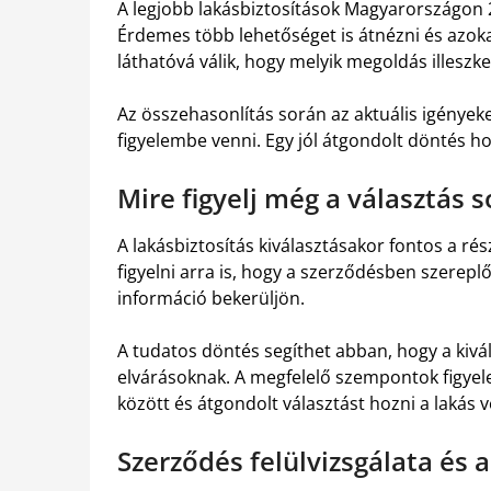
A legjobb lakásbiztosítások Magyarországon 
Érdemes több lehetőséget is átnézni és azok
láthatóvá válik, hogy melyik megoldás illeszk
Az összehasonlítás során az aktuális igények
figyelembe venni. Egy jól átgondolt döntés h
Mire figyelj még a választás 
A lakásbiztosítás kiválasztásakor fontos a ré
figyelni arra is, hogy a szerződésben szerep
információ bekerüljön.
A tudatos döntés segíthet abban, hogy a kivál
elvárásoknak. A megfelelő szempontok figyel
között és átgondolt választást hozni a lakás
Szerződés felülvizsgálata és 