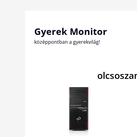
Skip
to
content
Gyerek Monitor
középpontban a gyerekvilág!
olcsosza