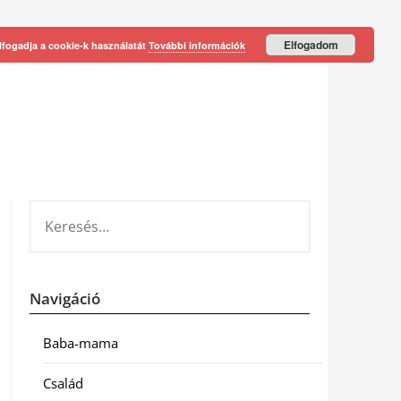
Elfogadom
lfogadja a cookie-k használatát
További információk
KERESÉS:
Navigáció
Baba-mama
Család