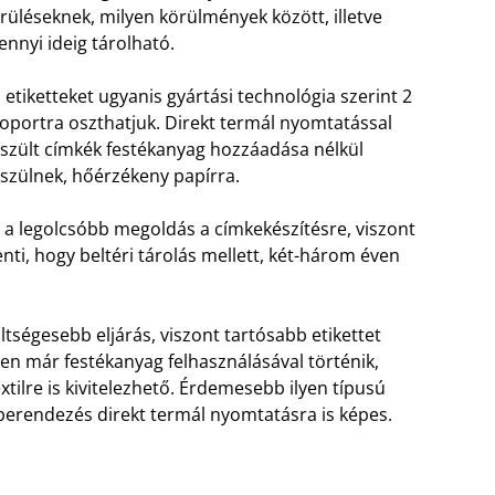
rüléseknek, milyen körülmények között, illetve
nnyi ideig tárolható.
 etiketteket ugyanis gyártási technológia szerint 2
oportra oszthatjuk. Direkt termál nyomtatással
szült címkék festékanyag hozzáadása nélkül
szülnek, hőérzékeny papírra.
 a legolcsóbb megoldás a címkekészítésre, viszont
nti, hogy beltéri tárolás mellett, két-három éven
tségesebb eljárás, viszont tartósabb etikettet
n már festékanyag felhasználásával történik,
tilre is kivitelezhető. Érdemesebb ilyen típusú
berendezés direkt termál nyomtatásra is képes.