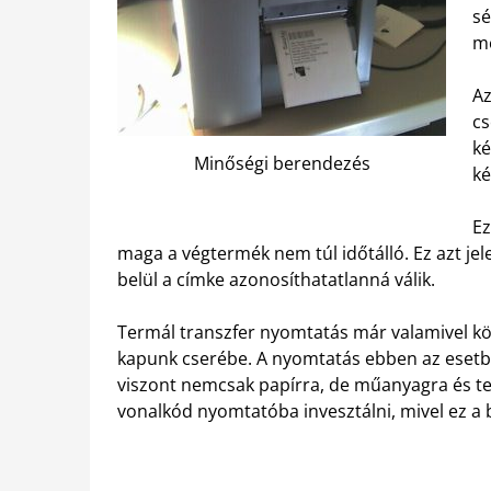
sé
me
Az
cs
ké
Minőségi berendezés
ké
Ez
maga a végtermék nem túl időtálló. Ez azt jele
belül a címke azonosíthatatlanná válik.
Termál transzfer nyomtatás már valamivel köl
kapunk cserébe. A nyomtatás ebben az esetbe
viszont nemcsak papírra, de műanyagra és tex
vonalkód nyomtatóba invesztálni, mivel ez a 