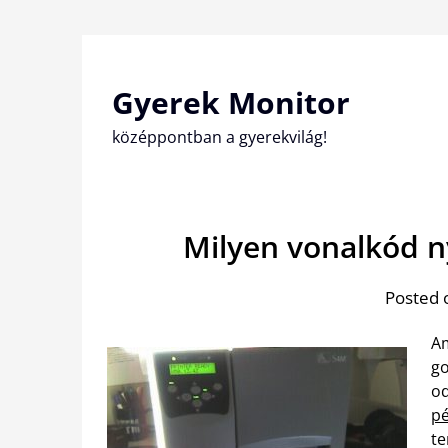
Skip
to
content
Gyerek Monitor
középpontban a gyerekvilág!
Milyen vonalkód 
Posted 
Am
go
od
pé
te