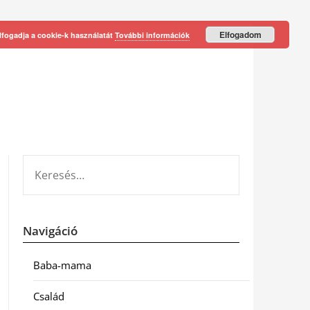
Elfogadom
lfogadja a cookie-k használatát
További információk
KERESÉS:
Navigáció
Baba-mama
Család