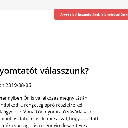
A weboldal használatának folytatásával Ön e
nyomtatót válasszunk?
on 2019-08-06
ennyiben Ön is vállalkozás megnyitásán
ndolkodik, rengeteg apró részletre kell
afigyelnie.
Vonalkód nyomtató vásárlásakor
ldául
tisztában kell lennie azzal, hogy az adott
rmék csomagolása mennyire lesz kitéve a