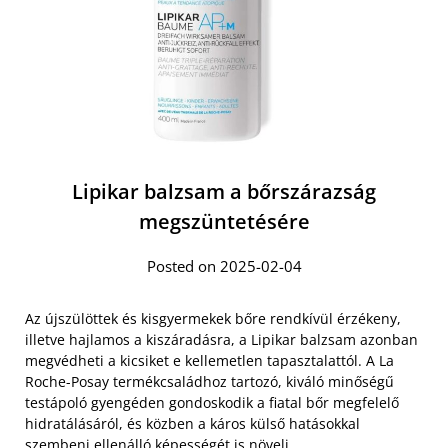
Lipikar balzsam a bőrszárazság
megszüntetésére
Posted on 2025-02-04
Az újszülöttek és kisgyermekek bőre rendkívül érzékeny,
illetve hajlamos a kiszáradásra, a Lipikar balzsam azonban
megvédheti a kicsiket e kellemetlen tapasztalattól. A La
Roche-Posay termékcsaládhoz tartozó, kiváló minőségű
testápoló gyengéden gondoskodik a fiatal bőr megfelelő
hidratálásáról, és közben a káros külső hatásokkal
szembeni ellenálló képességét is növeli.