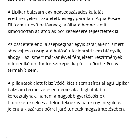
A
Lipikar balzsam egy negyedszázados kutatás
eredményeként született, és egy páratlan, Aqua Posae
Filiformis nevű hatóanyag található benne, amit
kimondottan az atópiás bőr kezelésére fejlesztettek ki.
Az összetételéből a szépségipar egyik sztárjaként ismert
sheavaj és a nyugtató hatású niacinamid sem hiányzik,
ahogy – az ismert márkanévvel fémjelzett készítmények
mindenikében fontos szerepet kapó – La Roche-Posay
termálvíz sem.
A pillanatok alatt felszívódó, kicsit sem zsíros állagú Lipikar
balzsam természetesen nemcsak a legfiatalabb
korosztálynak, hanem a nagyobb gyerkőcöknek,
tinédzsereknek és a felnőtteknek is hatékony megoldást
jelent a kiszáradt bőrrel járó tünetek megszüntetésében.