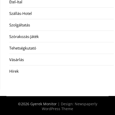
Étel-Ital
Szállás-Hotel
Szolgáltatás
Szórakozás-Játék
Tehetségkutató
Vásárlás
Hírek
©2026 Gyerek Monitor
| Design:
Newspaperly
WordPress Theme