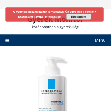
Skip
to
A weboldal használatának folytatásával Ön elfogadja a cookie-k
content
Gyerek Monitor
Elfogadom
használatát
További információk
középpontban a gyerekvilág!
Menu