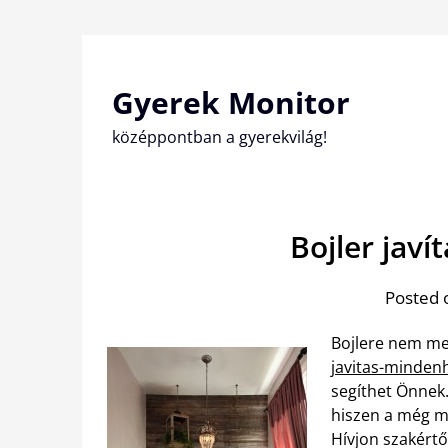
Skip
to
content
Gyerek Monitor
középpontban a gyerekvilág!
Bojler jav
Posted 
Bojlere nem mele
javitas-minden
segíthet Önnek.
hiszen a még me
Hívjon szakértő