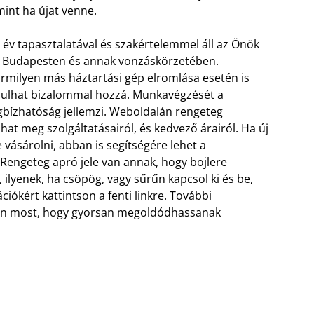
mint ha újat venne.
év tapasztalatával és szakértelemmel áll az Önök
 Budapesten és annak vonzáskörzetében.
milyen más háztartási gép elromlása esetén is
ulhat bizalommal hozzá. Munkavégzését a
bízhatóság jellemzi.
Weboldalán rengeteg
hat meg szolgáltatásairól, és kedvező árairól. Ha új
e vásárolni, abban is segítségére lehet a
 Rengeteg apró jele van annak, hogy bojlere
ilyenek, ha csöpög, vagy sűrűn kapcsol ki és be,
ciókért kattintson a fenti linkre. További
son most, hogy gyorsan megoldódhassanak