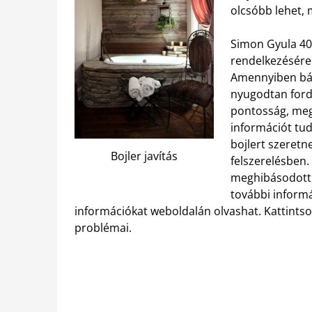
olcsóbb lehet, 
Simon Gyula 40 
rendelkezésére
Amennyiben bár
nyugodtan ford
pontosság, meg
információt tud
bojlert szeretn
Bojler javítás
felszerelésben.
meghibásodott, 
további informá
információkat weboldalán olvashat. Kattint
problémai.