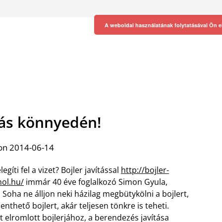
A weboldal használatának folytatásával Ön e
ítás könnyedén!
on 2014-06-14
gíti fel a vizet? Bojler javítással
http://bojler-
hol.hu/
immár 40 éve foglalkozó Simon Gyula,
 Soha ne álljon neki házilag megbütykölni a bojlert,
nthető bojlert, akár teljesen tönkre is teheti.
t elromlott bojlerjához, a berendezés javítása