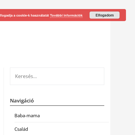
Elfogadom
lfogadja a cookie-k használatát
További információk
KERESÉS:
Navigáció
Baba-mama
Család