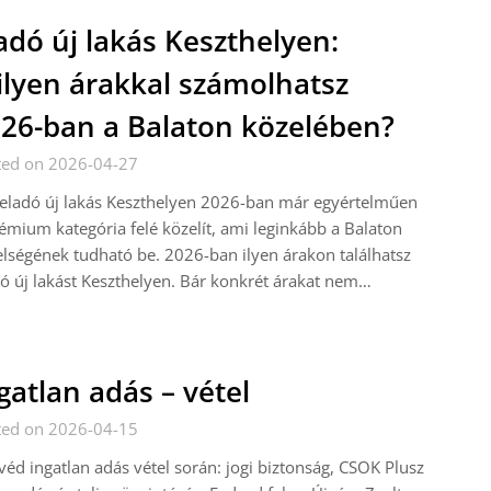
adó új lakás Keszthelyen:
lyen árakkal számolhatsz
26-ban a Balaton közelében?
ted on 2026-04-27
eladó új lakás Keszthelyen 2026-ban már egyértelműen
émium kategória felé közelít, ami leginkább a Balaton
lségének tudható be. 2026-ban ilyen árakon találhatsz
ó új lakást Keszthelyen. Bár konkrét árakat nem…
gatlan adás – vétel
ted on 2026-04-15
éd ingatlan adás vétel során: jogi biztonság, CSOK Plusz