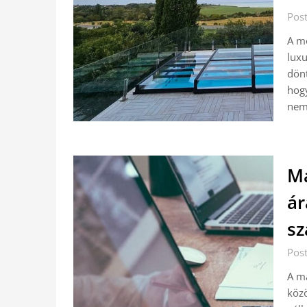
Pos
A me
lux
dönt
hogy
nem
Ma
ár
sz
Pos
A ma
közö