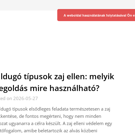
A weboldal használatának folytatásával Ön e
ldugó típusok zaj ellen: melyik
goldás mire használható?
ted on 2026-05-27
ldugó típusok elsődleges feladata természetesen a zaj
kkentése, de fontos megérteni, hogy nem minden
ozat ugyanarra a célra készült. A zaj elleni védelem egy
tőfogalom, amibe beletartozik az alvás közbeni