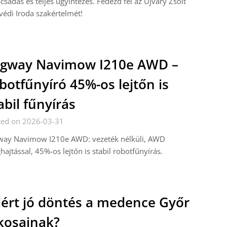
csadás és teljes ügyintézés. Fedezd fel az Újváry Zsolt
édi Iroda szakértelmét!
gway Navimow I210e AWD –
botfűnyíró 45%-os lejtőn is
abil fűnyírás
ted on 2026-03-31
way Navimow I210e AWD: vezeték nélküli, AWD
ajtással, 45%-os lejtőn is stabil robotfűnyírás.
ért jó döntés a medence Győr
kosainak?