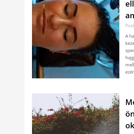
el
am
Pos
A ha
keze
spec
hajg
mell
ezér
Mo
ön
ok