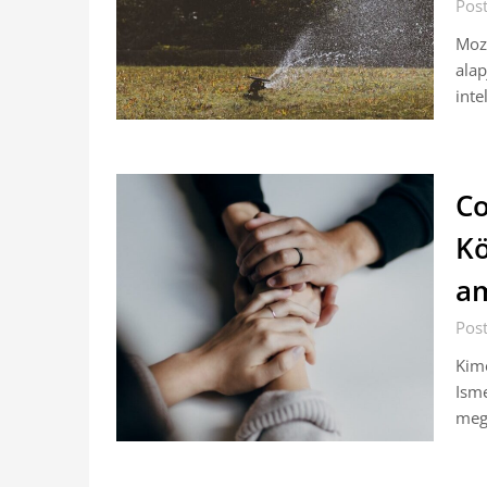
Pos
Mozg
alap
inte
Co
Kö
am
Pos
Kime
Isme
mego