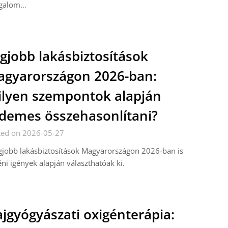
galom…
gjobb lakásbiztosítások
gyarországon 2026-ban:
lyen szempontok alapján
demes összehasonlítani?
ted on 2026-05-27
gjobb lakásbiztosítások Magyarországon 2026-ban is
ni igények alapján választhatóak ki.
jgyógyászati oxigénterápia: