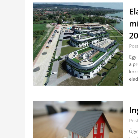
El
mi
20
Pos
Egy 
a pr
köze
elad
In
Pos
Ügyv