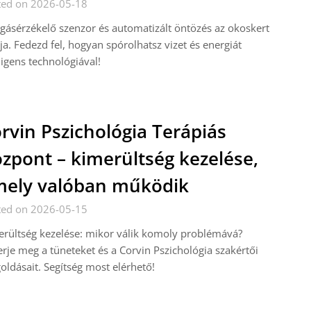
ted on 2026-05-18
ásérzékelő szenzor és automatizált öntözés az okoskert
ja. Fedezd fel, hogyan spórolhatsz vizet és energiát
ligens technológiával!
rvin Pszichológia Terápiás
zpont – kimerültség kezelése,
ely valóban működik
ted on 2026-05-15
rültség kezelése: mikor válik komoly problémává?
rje meg a tüneteket és a Corvin Pszichológia szakértői
ldásait. Segítség most elérhető!