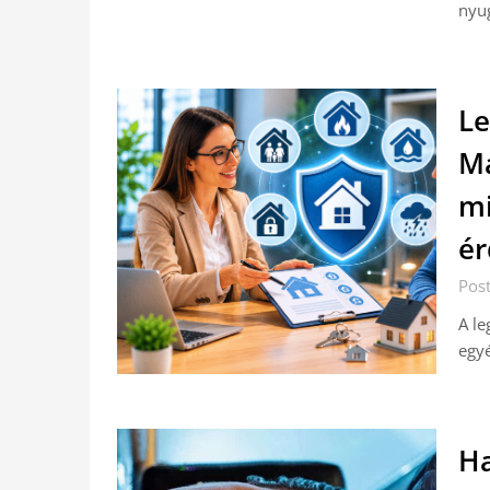
nyu
Le
Ma
mi
ér
Pos
A le
egyé
Ha