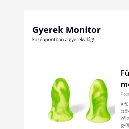
Skip
to
content
Gyerek Monitor
középpontban a gyerekvilág!
Fü
me
Pos
A fü
csö
vált
gyűj