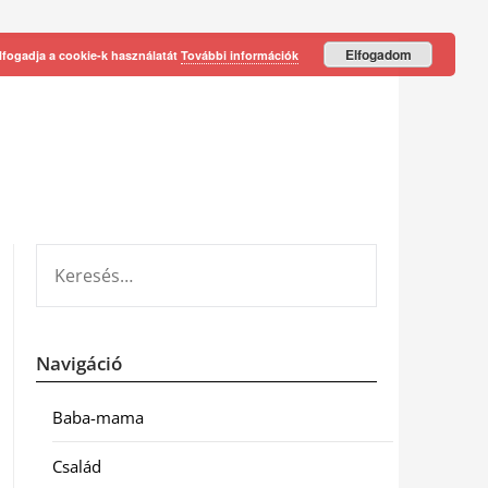
Elfogadom
lfogadja a cookie-k használatát
További információk
KERESÉS:
Navigáció
Baba-mama
Család