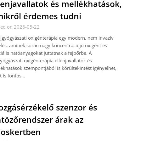
lenjavallatok és mellékhatások,
ikről érdemes tudni
ted on 2026-05-22
jgyógyászati oxigénterápia egy modern, nem invazív
lés, aminek során nagy koncentrációjú oxigént és
iális hatóanyagokat juttatnak a fejbőrbe. A
yógyászati oxigénterápia ellenjavallatok és
ékhatások szempontjából is körültekintést igényelhet,
t is fontos…
zgásérzékelő szenzor és
tözőrendszer árak az
oskertben