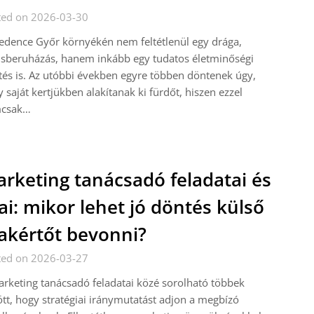
ted on 2026-03-30
dence Győr környékén nem feltétlenül egy drága,
usberuházás, hanem inkább egy tudatos életminőségi
és is. Az utóbbi években egyre többen döntenek úgy,
 saját kertjükben alakítanak ki fürdőt, hiszen ezzel
csak…
rketing tanácsadó feladatai és
ai: mikor lehet jó döntés külső
akértőt bevonni?
ted on 2026-03-27
rketing tanácsadó feladatai közé sorolható többek
tt, hogy stratégiai iránymutatást adjon a megbízó