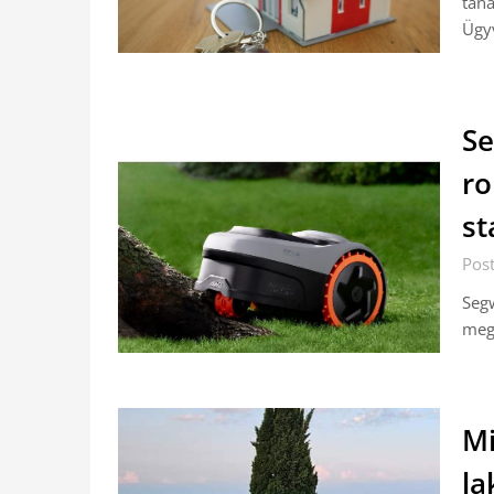
taná
Ügyv
Se
ro
st
Pos
Seg
megh
Mi
la