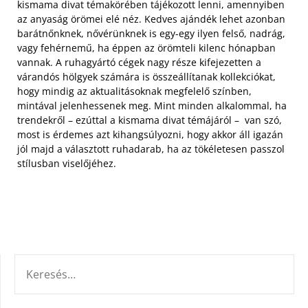
kismama divat témakörében tájékozott lenni, amennyiben
az anyaság örömei elé néz. Kedves ajándék lehet azonban
barátnőnknek, nővérünknek is egy-egy ilyen felső, nadrág,
vagy fehérnemű, ha éppen az örömteli kilenc hónapban
vannak. A ruhagyártó cégek nagy része kifejezetten a
várandós hölgyek számára is összeállítanak kollekciókat,
hogy mindig az aktualitásoknak megfelelő színben,
mintával jelenhessenek meg. Mint minden alkalommal, ha
trendekről – ezúttal a kismama divat témájáról – van szó,
most is érdemes azt kihangsúlyozni, hogy akkor áll igazán
jól majd a választott ruhadarab, ha az tökéletesen passzol
stílusban viselőjéhez.
KERESÉS: