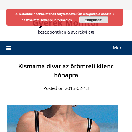
Skip
to
A weboldal használatának folytatásával Ön elfogadja a cookie-k
content
Gyerek Monitor
Elfogadom
használatát
További információk
középpontban a gyerekvilág!
Menu
Kismama divat az örömteli kilenc
hónapra
Posted on 2013-02-13