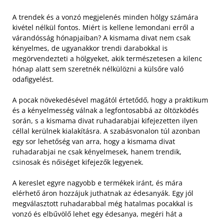
A trendek és a vonzó megjelenés minden hölgy számára
kivétel nélkül fontos. Miért is kellene lemondani erről a
várandósság hónapjaiban? A kismama divat nem csak
kényelmes, de ugyanakkor trendi darabokkal is
megörvendezteti a hölgyeket, akik természetesen a kilenc
hónap alatt sem szeretnék nélkülözni a külsőre való
odafigyelést.
A pocak növekedésével magától értetődő, hogy a praktikum
és a kényelmesség válnak a legfontosabbá az öltözködés
során, s a kismama divat ruhadarabjai kifejezetten ilyen
céllal kerülnek kialakításra. A szabásvonalon túl azonban
egy sor lehetőség van arra, hogy a kismama divat
ruhadarabjai ne csak kényelmesek, hanem trendik,
csinosak és nőiséget kifejezők legyenek.
A kereslet egyre nagyobb e termékek iránt, és mára
elérhető áron hozzájuk juthatnak az édesanyák. Egy jól
megválasztott ruhadarabbal még hatalmas pocakkal is
vonzó és elbűvölő lehet egy édesanya, megéri hát a