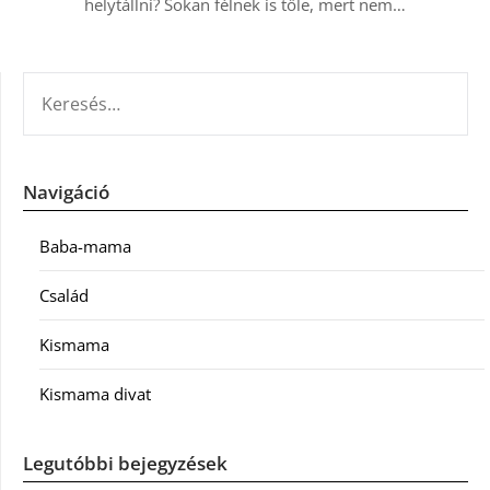
helytállni? Sokan félnek is tőle, mert nem…
KERESÉS:
Navigáció
Baba-mama
Család
Kismama
Kismama divat
Legutóbbi bejegyzések