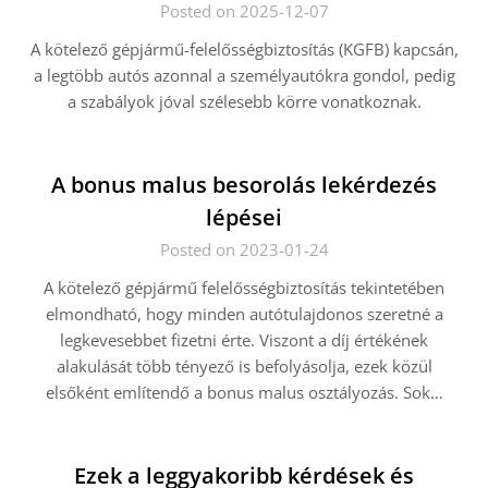
Posted on 2025-12-07
A kötelező gépjármű-felelősségbiztosítás (KGFB) kapcsán,
a legtöbb autós azonnal a személyautókra gondol, pedig
a szabályok jóval szélesebb körre vonatkoznak.
A bonus malus besorolás lekérdezés
lépései
Posted on 2023-01-24
A kötelező gépjármű felelősségbiztosítás tekintetében
elmondható, hogy minden autótulajdonos szeretné a
legkevesebbet fizetni érte. Viszont a díj értékének
alakulását több tényező is befolyásolja, ezek közül
elsőként említendő a bonus malus osztályozás. Sok…
Ezek a leggyakoribb kérdések és