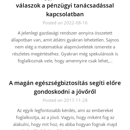
válaszok a pénzügyi tanácsadással
kapcsolatban
Posted on 2022-08-16
A jelenlegi gazdasági rendszer annyira összetett
állapotban van, amit átlátni gyakran lehetetlen. Sajnos
nem elég a matematikai alapműveletek ismerete a
részletes megértéséhez. Gyakran még spekulánsok is
foglalkoznak vele, hogy amennyire csak lehet,…
A magán egészségbiztosítás segíti előre
gondoskodni a jövőről
Posted on 2017-11-28
Az egyik legfontosabb kérdés, ami az embereket
foglalkoztja, az a jövő. Vagyis, hogy miként fog az
alakulni, hogy mit hoz, és abba hogyan fognak majd