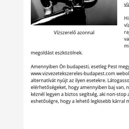
ví
Hi
ví
ra
Vízszerelő azonnal
va
mi
megoldást eszközölnek.
Amennyiben Ön budapesti, esetleg Pest megy
www.vizvezetekszereles-budapest.com webold
alternatívát nyújt az ilyen esetekre. Látogas
elérhetőségeket, hogy amennyiben baj van, n
kéznél legyen a biztos segítség, aki non-stop
eshetőségre, hogy a lehető legkisebb kárral