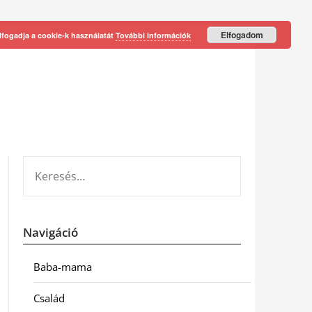
Elfogadom
lfogadja a cookie-k használatát
További információk
KERESÉS:
Navigáció
Baba-mama
Család