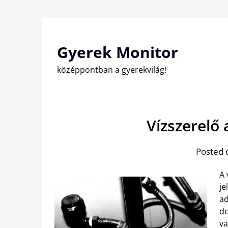
Skip
to
content
Gyerek Monitor
középpontban a gyerekvilág!
Vízszerelő 
Posted 
A 
je
ad
do
va