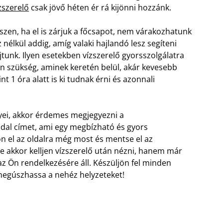
zszerelő
csak jövő héten ér rá kijönni hozzánk.
szen, ha el is zárjuk a főcsapot, nem várakozhatunk
z nélkül addig, amíg valaki hajlandó lesz segíteni
jtunk. Ilyen esetekben vízszerelő gyorsszolgálatra
n szükség, aminek keretén belül, akár kevesebb
nt 1 óra alatt is ki tudnak érni és azonnali
ei, akkor érdemes megjegyezni a
al címet, ami egy megbízható és gyors
son el az oldalra még most és mentse el az
e akkor kelljen vízszerelő után nézni, hanem már
 az Ön rendelkezésére áll. Készüljön fel minden
 megúszhassa a nehéz helyzeteket!