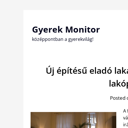
Skip
to
content
Gyerek Monitor
középpontban a gyerekvilág!
Új építésű eladó la
lakó
Posted 
A 
vá
ir