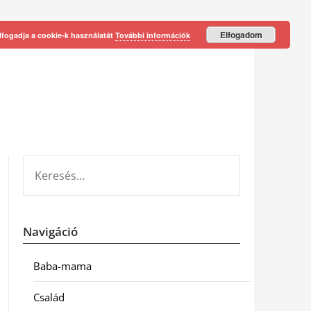
Elfogadom
lfogadja a cookie-k használatát
További információk
KERESÉS:
Navigáció
Baba-mama
Család