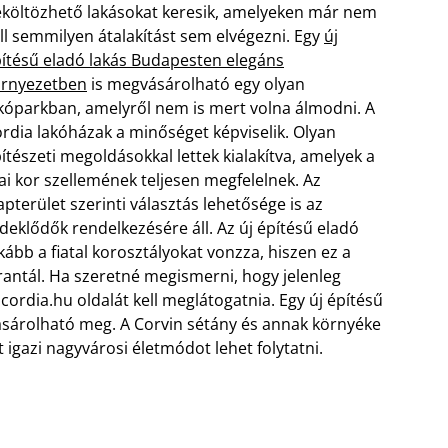
költözhető lakásokat keresik, amelyeken már nem
ll semmilyen átalakítást sem elvégezni. Egy
új
ítésű eladó lakás Budapesten elegáns
örnyezetben
is megvásárolható egy olyan
kóparkban, amelyről nem is mert volna álmodni. A
rdia lakóházak a minőséget képviselik. Olyan
ítészeti megoldásokkal lettek kialakítva, amelyek a
i kor szellemének teljesen megfelelnek.
Az
apterület szerinti választás lehetősége is az
deklődők rendelkezésére áll. Az új építésű eladó
ább a fiatal korosztályokat vonzza, hiszen ez a
rantál. Ha szeretné megismerni, hogy jelenleg
 cordia.hu oldalát kell meglátogatnia. Egy új építésű
ásárolható meg. A Corvin sétány és annak környéke
t igazi nagyvárosi életmódot lehet folytatni.