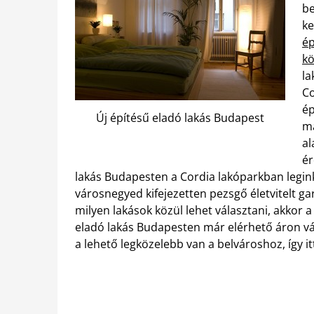
be
ke
ép
k
la
Co
ép
Új építésű eladó lakás Budapest
ma
al
ér
lakás Budapesten a Cordia lakóparkban legink
városnegyed kifejezetten pezsgő életvitelt ga
milyen lakások közül lehet választani, akkor a
eladó lakás Budapesten már elérhető áron v
a lehető legközelebb van a belvároshoz, így it