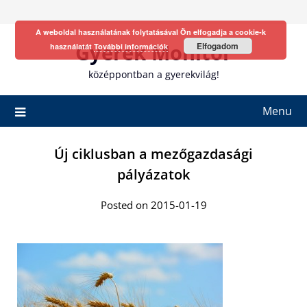
Skip
to
A weboldal használatának folytatásával Ön elfogadja a cookie-k
content
Gyerek Monitor
Elfogadom
használatát
További információk
középpontban a gyerekvilág!
Menu
Új ciklusban a mezőgazdasági
pályázatok
Posted on 2015-01-19