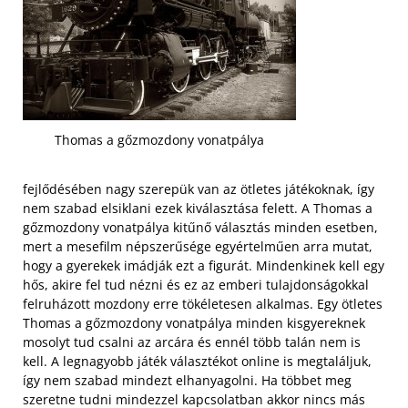
Thomas a gőzmozdony vonatpálya
fejlődésében nagy szerepük van az ötletes játékoknak, így
nem szabad elsiklani ezek kiválasztása felett. A Thomas a
gőzmozdony vonatpálya kitűnő választás minden esetben,
mert a mesefilm népszerűsége egyértelműen arra mutat,
hogy a gyerekek imádják ezt a figurát. Mindenkinek kell egy
hős, akire fel tud nézni és ez az emberi tulajdonságokkal
felruházott mozdony erre tökéletesen alkalmas. Egy ötletes
Thomas a gőzmozdony vonatpálya minden kisgyereknek
mosolyt tud csalni az arcára és ennél több talán nem is
kell. A legnagyobb játék választékot online is megtaláljuk,
így nem szabad mindezt elhanyagolni.
Ha többet meg
szeretne tudni mindezzel kapcsolatban akkor nincs más