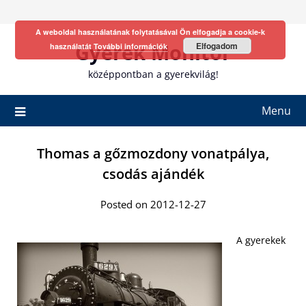
Skip
to
A weboldal használatának folytatásával Ön elfogadja a cookie-k
content
Gyerek Monitor
Elfogadom
használatát
További információk
középpontban a gyerekvilág!
Menu
Thomas a gőzmozdony vonatpálya,
csodás ajándék
Posted on 2012-12-27
A gyerekek