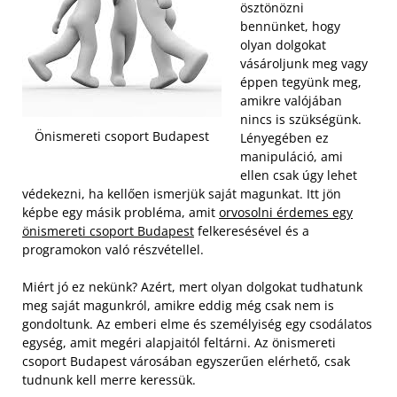
ösztönözni
bennünket, hogy
olyan dolgokat
vásároljunk meg vagy
éppen tegyünk meg,
amikre valójában
nincs is szükségünk.
Önismereti csoport Budapest
Lényegében ez
manipuláció, ami
ellen csak úgy lehet
védekezni, ha kellően ismerjük saját magunkat. Itt jön
képbe egy másik probléma, amit
orvosolni érdemes egy
önismereti csoport Budapest
felkeresésével és a
programokon való részvétellel.
Miért jó ez nekünk? Azért, mert olyan dolgokat tudhatunk
meg saját magunkról, amikre eddig még csak nem is
gondoltunk. Az emberi elme és személyiség egy csodálatos
egység, amit megéri alapjaitól feltárni. Az önismereti
csoport Budapest városában egyszerűen elérhető, csak
tudnunk kell merre keressük.