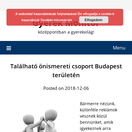
Skip
to
A weboldal használatának folytatásával Ön elfogadja a cookie-k
content
Gyerek Monitor
Elfogadom
használatát
További információk
középpontban a gyerekvilág!
Menu
Található önismereti csoport Budapest
területén
Posted on 2018-12-06
Bármerre nézünk,
különféle reklámok
vesznek közül
bennünket, amik
igyekeznek arra