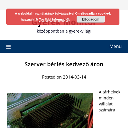
Skip
to
A weboldal használatának folytatásával Ön elfogadja a cookie-k
content
Gyerek Monitor
Elfogadom
használatát
További információk
középpontban a gyerekvilág!
Menu
Szerver bérlés kedvező áron
Posted on 2014-03-14
A tárhelyek
minden
vállalat
számára