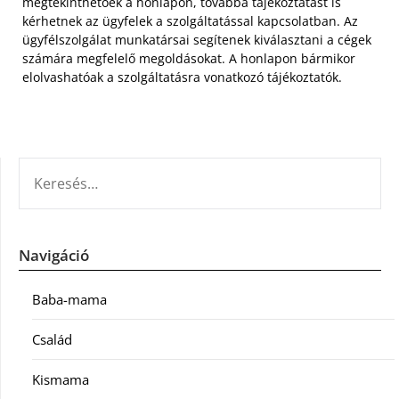
megtekinthetőek a honlapon, továbbá tájékoztatást is
kérhetnek az ügyfelek a szolgáltatással kapcsolatban. Az
ügyfélszolgálat munkatársai segítenek kiválasztani a cégek
számára megfelelő megoldásokat. A honlapon bármikor
elolvashatóak a szolgáltatásra vonatkozó tájékoztatók.
KERESÉS:
Navigáció
Baba-mama
Család
Kismama