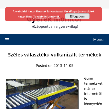
Skip
to
A weboldal használatának folytatásával Ön elfogadja a cookie-k
content
Gyerek Monitor
Elfogadom
használatát
További információk
középpontban a gyerekvilág!
Menu
Széles választékú vulkanizált termékek
Posted on 2013-11-05
Gumi
termékeket
már az
internetről
is
könnyedén