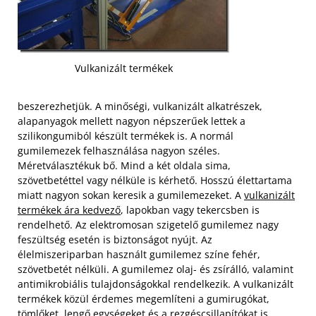
Vulkanizált termékek
beszerezhetjük. A minőségi, vulkanizált alkatrészek,
alapanyagok mellett nagyon népszerűek lettek a
szilikongumiból készült termékek is. A normál
gumilemezek felhasználása nagyon széles.
Méretválasztékuk bő. Mind a két oldala sima,
szövetbetéttel vagy nélküle is kérhető. Hosszú élettartama
miatt nagyon sokan keresik a gumilemezeket. A
vulkanizált
termékek ára kedvező
, lapokban vagy tekercsben is
rendelhető.
Az elektromosan szigetelő gumilemez nagy
feszültség esetén is biztonságot nyújt. Az
élelmiszeriparban használt gumilemez színe fehér,
szövetbetét nélküli. A gumilemez olaj- és zsírálló, valamint
antimikrobiális tulajdonságokkal rendelkezik. A vulkanizált
termékek közül érdemes megemlíteni a gumirugókat,
tömlőket, lengő egységeket és a rezgéscsillapítókat is.