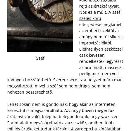
rejti az értéktárgyait.
Nos ez a múlt. A
széf
széles körű
elterjedése megkíméli
az embert ezektől az
amúgy nem túl sikeres
improvizációktól.
Eleinte ilyen eszközzel
csak kevesen
Széf
rendelkeztek, egyrészt
az ára miatt, másrészt
pedig mert nem volt
könnyen hozzáférhető. Szerencsére ez a helyzet mára már
megváltozott, mivel a széf sem nem drága, sem nem
nehezen beszerezhető.
Lehet sokan nem is gondolnák, hogy akár az interneten
keresztül is megvásárolható. Az, hogy bőven megéri az
árát, nyilvánvaló, főleg ha belegondolunk, hogy százezer
Forint alatt megvásárolható az az eszköz, amiben több
milliós értékeket tudunk tárolni. A zardepo.hu kínálatában