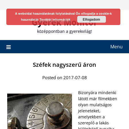
Skip
to
A weboldal használatának folytatásával Ön elfogadja a cookie-k
content
Gyerek Monitor
Elfogadom
használatát
További információk
középpontban a gyerekvilág!
Menu
Széfek nagyszerű áron
Posted on 2017-07-08
Bizonyára mindenki
látott már filmekben
olyan mulatságos
jeleneteket,
amelyekben a
szereplő a lakás
különböző zugaiba