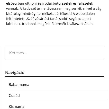
elsősorban otthoni és irodai bútorszéfek és faliszéfek
vannak. A kedvező ár ne tévesszen meg senkit, mivel a cég
kizárólag minőségi termékeket értékesít! A weboldalon
feltüntetett „Széf vásárlási tanácsadó” segít az adott
lakásnak, irodának megfelelő termék kiválasztásában.
KERESÉS:
Navigáció
Baba-mama
Család
Kismama