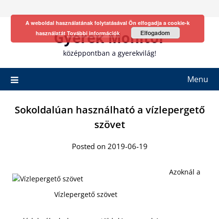
Skip
to
A weboldal használatának folytatásával Ön elfogadja a cookie-k
content
Gyerek Monitor
Elfogadom
használatát
További információk
középpontban a gyerekvilág!
Menu
Sokoldalúan használható a vízlepergető
szövet
Posted on 2019-06-19
Azoknál a
Vízlepergető szövet