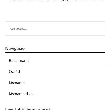
KERESÉS:
Navigáció
Baba-mama
Család
Kismama
Kismama divat
Legutóbbi bejegyzések