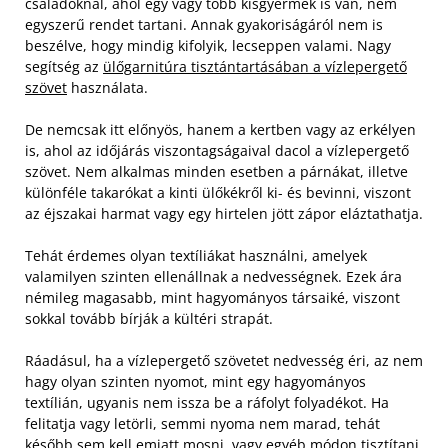
családoknál, ahol egy vagy több kisgyermek is van, nem
egyszerű rendet tartani. Annak gyakoriságáról nem is
beszélve, hogy mindig kifolyik, lecseppen valami. Nagy
segítség az
ülőgarnitúra tisztántartásában a vízlepergető
szövet
használata.
De nemcsak itt előnyös, hanem a kertben vagy az erkélyen
is, ahol az időjárás viszontagságaival dacol a vízlepergető
szövet. Nem alkalmas minden esetben a párnákat, illetve
különféle takarókat a kinti ülőkékről ki- és bevinni, viszont
az éjszakai harmat vagy egy hirtelen jött zápor eláztathatja.
Tehát érdemes olyan textíliákat használni, amelyek
valamilyen szinten ellenállnak a nedvességnek. Ezek ára
némileg magasabb, mint hagyományos társaiké, viszont
sokkal tovább bírják a kültéri strapát.
Ráadásul, ha a vízlepergető szövetet nedvesség éri, az nem
hagy olyan szinten nyomot, mint egy hagyományos
textílián, ugyanis nem issza be a ráfolyt folyadékot. Ha
felitatja vagy letörli, semmi nyoma nem marad, tehát
később sem kell emiatt mosni, vagy egyéb módon tisztítani.