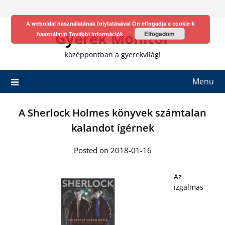
Skip
to
A weboldal használatának folytatásával Ön elfogadja a cookie-k
content
Gyerek Monitor
Elfogadom
használatát
További információk
középpontban a gyerekvilág!
Menu
A Sherlock Holmes könyvek számtalan
kalandot ígérnek
Posted on 2018-01-16
Az
izgalmas