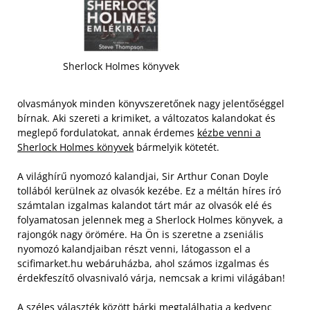
Sherlock Holmes könyvek
olvasmányok minden könyvszeretőnek nagy jelentőséggel
bírnak. Aki szereti a krimiket, a változatos kalandokat és
meglepő fordulatokat, annak érdemes
kézbe venni a
Sherlock Holmes könyvek
bármelyik kötetét.
A világhírű nyomozó kalandjai, Sir Arthur Conan Doyle
tollából kerülnek az olvasók kezébe. Ez a méltán híres író
számtalan izgalmas kalandot tárt már az olvasók elé és
folyamatosan jelennek meg a Sherlock Holmes könyvek, a
rajongók nagy örömére.
Ha Ön is szeretne a zseniális
nyomozó kalandjaiban részt venni, látogasson el a
scifimarket.hu webáruházba, ahol számos izgalmas és
érdekfeszítő olvasnivaló várja, nemcsak a krimi világában!
A széles választék között bárki megtalálhatja a kedvenc