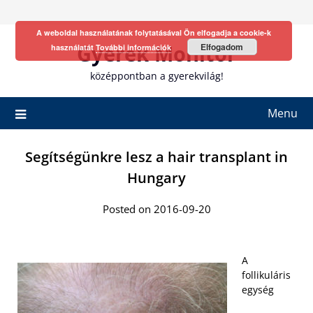
Skip
to
A weboldal használatának folytatásával Ön elfogadja a cookie-k
content
Gyerek Monitor
Elfogadom
használatát
További információk
középpontban a gyerekvilág!
Menu
Segítségünkre lesz a hair transplant in
Hungary
Posted on 2016-09-20
A
follikuláris
egység