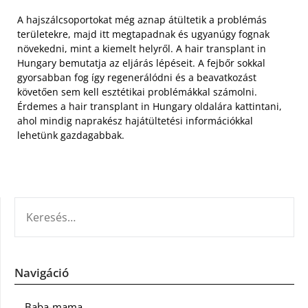
A hajszálcsoportokat még aznap átültetik a problémás
területekre, majd itt megtapadnak és ugyanúgy fognak
növekedni, mint a kiemelt helyről. A hair transplant in
Hungary bemutatja az eljárás lépéseit. A fejbőr sokkal
gyorsabban fog így regenerálódni és a beavatkozást
követően sem kell esztétikai problémákkal számolni.
Érdemes a hair transplant in Hungary oldalára kattintani,
ahol mindig naprakész hajátültetési információkkal
lehetünk gazdagabbak.
KERESÉS:
Navigáció
Baba-mama