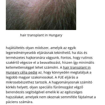
hair transplant in Hungary
hajátültetés olyan módszer, amelyik az egyik
legeredményesebb eljárásnak tekinthető, ha dús és
természetes hajkoronára vágyunk. Fontos, hogy rutinos
szakértő végezze el a beavatkozást, hiszen így minimális
kellemetlenséggel lehet számolni. A
hair transplant in
Hungary célja pedig
az, hogy könnyedén megtaláljuk a
legjobb magyar szakorvosokat. A FUE eljárás a
mikrosebészethez tartozik. A hagyományosnak számító
körkés helyett, olyan speciális fúrómozgást végző
berendezés segítségével emelik ki az egészséges
hajszálakat, amelyek nem okoznak semmiféle fájdalmat a
páciens számára.