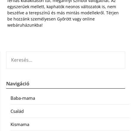
férfias kialakításon túl, megannyi színből válogathat. Az
egyszerűek mellett, kaphatók neonos változatok is, nem
beszélve a terepszínű és más mintás modellekről. Térjen
be hozzánk személyesen Győrött vagy online
webáruházunkba!
KERESÉS:
Navigáció
Baba-mama
Család
Kismama