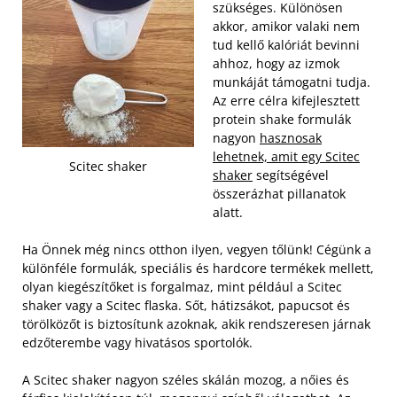
szükséges. Különösen
akkor, amikor valaki nem
tud kellő kalóriát bevinni
ahhoz, hogy az izmok
munkáját támogatni tudja.
Az erre célra kifejlesztett
protein shake formulák
nagyon
hasznosak
lehetnek, amit egy Scitec
Scitec shaker
shaker
segítségével
összerázhat pillanatok
alatt.
Ha Önnek még nincs otthon ilyen, vegyen tőlünk! Cégünk a
különféle formulák, speciális és hardcore termékek mellett,
olyan kiegészítőket is forgalmaz, mint például a Scitec
shaker vagy a Scitec flaska. Sőt, hátizsákot, papucsot és
törölközőt is biztosítunk azoknak, akik rendszeresen járnak
edzőterembe vagy hivatásos sportolók.
A Scitec shaker nagyon széles skálán mozog, a nőies és