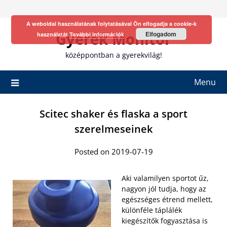
Skip
to
A weboldal használatának folytatásával Ön elfogadja a cookie-k
content
Gyerek Monitor
Elfogadom
használatát
További információk
középpontban a gyerekvilág!
Menu
Scitec shaker és flaska a sport
szerelmeseinek
Posted on 2019-07-19
Aki valamilyen sportot űz,
nagyon jól tudja, hogy az
egészséges étrend mellett,
különféle táplálék
kiegészítők fogyasztása is