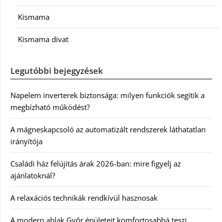
Kismama
Kismama divat
Legutóbbi bejegyzések
Napelem inverterek biztonsága: milyen funkciók segítik a
megbízható működést?
A mágneskapcsoló az automatizált rendszerek láthatatlan
irányítója
Családi ház felújítás árak 2026-ban: mire figyelj az
ajánlatoknál?
A relaxációs technikák rendkívül hasznosak
A modern ablak Győr épületeit komfortosabbá teszi