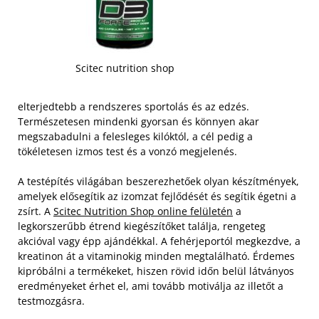
Scitec nutrition shop
elterjedtebb a rendszeres sportolás és az edzés.
Természetesen mindenki gyorsan és könnyen akar
megszabadulni a felesleges kilóktól, a cél pedig a
tökéletesen izmos test és a vonzó megjelenés.
A testépítés világában beszerezhetőek olyan készítmények,
amelyek elősegítik az izomzat fejlődését és segítik égetni a
zsírt. A
Scitec Nutrition Shop online felületén
a
legkorszerűbb étrend kiegészítőket találja, rengeteg
akcióval vagy épp ajándékkal. A fehérjeportól megkezdve, a
kreatinon át a vitaminokig minden megtalálható.
Érdemes
kipróbálni a termékeket, hiszen rövid időn belül látványos
eredményeket érhet el, ami tovább motiválja az illetőt a
testmozgásra.