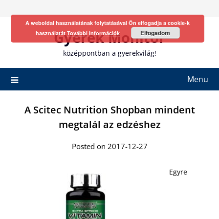
Skip
to
A weboldal használatának folytatásával Ön elfogadja a cookie-k
content
Gyerek Monitor
Elfogadom
használatát
További információk
középpontban a gyerekvilág!
Menu
A Scitec Nutrition Shopban mindent
megtalál az edzéshez
Posted on 2017-12-27
Egyre