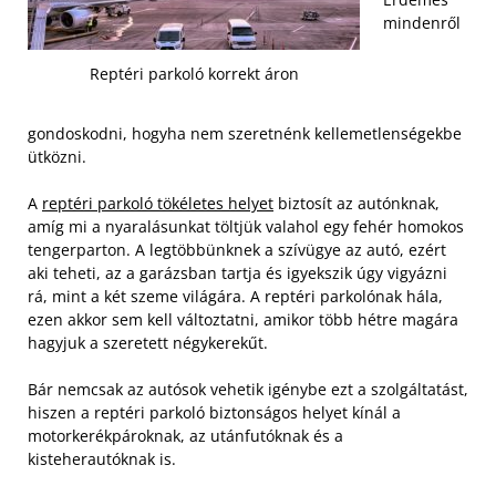
mindenről
Reptéri parkoló korrekt áron
gondoskodni, hogyha nem szeretnénk kellemetlenségekbe
ütközni.
A
reptéri parkoló tökéletes helyet
biztosít az autónknak,
amíg mi a nyaralásunkat töltjük valahol egy fehér homokos
tengerparton. A legtöbbünknek a szívügye az autó, ezért
aki teheti, az a garázsban tartja és igyekszik úgy vigyázni
rá, mint a két szeme világára. A reptéri parkolónak hála,
ezen akkor sem kell változtatni, amikor több hétre magára
hagyjuk a szeretett négykerekűt.
Bár nemcsak az autósok vehetik igénybe ezt a szolgáltatást,
hiszen a reptéri parkoló biztonságos helyet kínál a
motorkerékpároknak, az utánfutóknak és a
kisteherautóknak is.