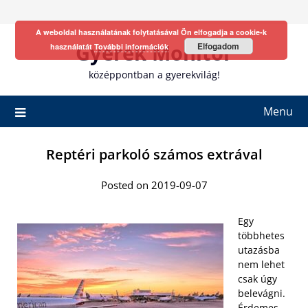
Skip
to
A weboldal használatának folytatásával Ön elfogadja a cookie-k
content
Gyerek Monitor
Elfogadom
használatát
További információk
középpontban a gyerekvilág!
Menu
Reptéri parkoló számos extrával
Posted on 2019-09-07
Egy
többhetes
utazásba
nem lehet
csak úgy
belevágni.
Érdemes