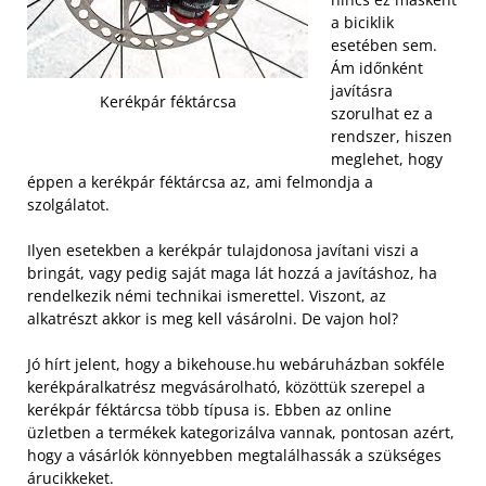
a biciklik
esetében sem.
Ám időnként
javításra
Kerékpár féktárcsa
szorulhat ez a
rendszer, hiszen
meglehet, hogy
éppen a kerékpár féktárcsa az, ami felmondja a
szolgálatot.
Ilyen esetekben a kerékpár tulajdonosa javítani viszi a
bringát, vagy pedig saját maga lát hozzá a javításhoz, ha
rendelkezik némi technikai ismerettel. Viszont, az
alkatrészt akkor is meg kell vásárolni. De vajon hol?
Jó hírt jelent, hogy a bikehouse.hu webáruházban sokféle
kerékpáralkatrész megvásárolható, közöttük szerepel a
kerékpár féktárcsa több típusa is. Ebben az online
üzletben a termékek kategorizálva vannak, pontosan azért,
hogy a vásárlók könnyebben megtalálhassák a szükséges
árucikkeket.