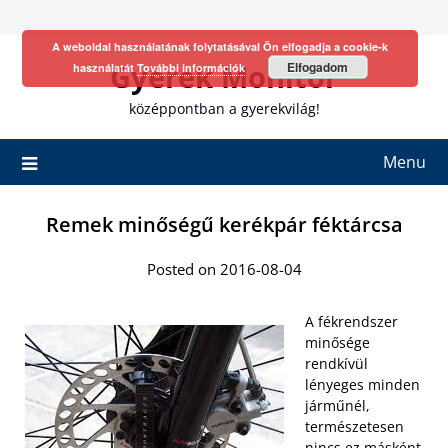
Skip
to
A weboldal használatának folytatásával Ön elfogadja a cookie-k
content
Gyerek Monitor
Elfogadom
használatát
További információk
középpontban a gyerekvilág!
Menu
Remek minőségű kerékpár féktárcsa
Posted on 2016-08-04
A fékrendszer
minősége
rendkívül
lényeges minden
járműnél,
természetesen
nincs ez másként