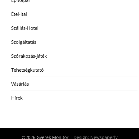
Építőipar
Étel-Ital
Szállás-Hotel
Szolgáltatás
Szórakozás-Játék
Tehetségkutató
Vásárlás
Hírek
©2026 Gyerek Monitor
| Design:
Newspaperly