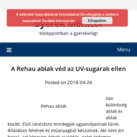
Skip
to
A weboldal használatának folytatásával Ön elfogadja a cookie-k
content
Gyerek Monitor
Elfogadom
használatát
További információk
középpontban a gyerekvilág!
Menu
A Rehau ablak véd az UV-sugarak ellen
Posted on 2018-04-26
Van
különbség
Rehau ablak
ablak és
ablak
között. Első ránézésre mindegyik ugyanolyannak tűnik.
Általában fehérek és műanyagból készülnek. Aki nem ért
hozzá, azt könnyen érheti csalódás, ezért érdemes