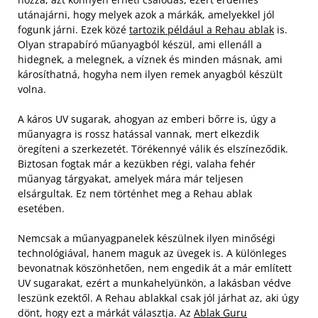
utánajárni, hogy melyek azok a márkák, amelyekkel jól
fogunk járni. Ezek közé
tartozik például a Rehau ablak
is.
Olyan strapabíró műanyagból készül, ami ellenáll a
hidegnek, a melegnek, a víznek és minden másnak, ami
károsíthatná, hogyha nem ilyen remek anyagból készült
volna.
A káros UV sugarak, ahogyan az emberi bőrre is, úgy a
műanyagra is rossz hatással vannak, mert elkezdik
öregíteni a szerkezetét. Törékennyé válik és elszíneződik.
Biztosan fogtak már a kezükben régi, valaha fehér
műanyag tárgyakat, amelyek mára már teljesen
elsárgultak. Ez nem történhet meg a Rehau ablak
esetében.
Nemcsak a műanyagpanelek készülnek ilyen minőségi
technológiával, hanem maguk az üvegek is. A különleges
bevonatnak köszönhetően, nem engedik át a már említett
UV sugarakat, ezért a munkahelyünkön, a lakásban védve
leszünk ezektől. A Rehau ablakkal csak jól járhat az, aki úgy
dönt, hogy ezt a márkát választja. Az
Ablak Guru