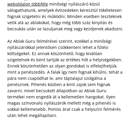
weboldalon többféle
minőségi nyílászáró közül
válogathatunk, amelyek évtizedeken keresztül tökéletesen
fognak szigetelni és működni. Minden esetben teszteknek
vetik alá az ablakokat, hogy még több száz kinyitás és
becsukás után se lazuljanak meg vagy kezdjenek akadozni.
Az Ablak Guru felmérései szerint, ezekkel a minőségi
nyílászárókkal jelentősen csökkenteni lehet a fűtési
költségeket. Ez annak köszönhető, hogy kiválóan
szigetelnek és bent tartják az értékes hőt a helyiségekben.
Ennek köszönhetően az olyan gondokat is elfelejthetjük,
mint a penészedés. A falak így nem fognak kihűlni, tehát a
pára nem csapódhat le, ami táptalajul szolgálna a
penésznek. Pihenés közben a kinti zajok sem fognak
zavarni, mivel becsukott állapotban az Ablak Guru
termékei nem engedik át a kellemetlen hangokat. Ilyen
magas színvonalú nyílászárók mellett még a pihenés is
sokkal kellemesebb. Pontos árat csak a helyszíni felmérés
után lehet megállapítani.