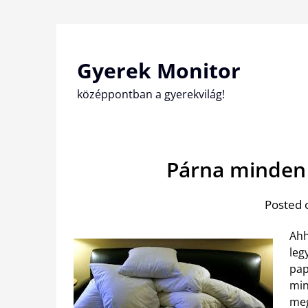
Skip
to
content
Gyerek Monitor
középpontban a gyerekvilág!
Párna minden 
Posted 
Ahh
leg
pap
min
meg