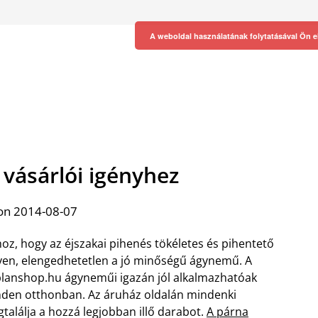
A weboldal használatának folytatásával Ön e
vásárlói igényhez
on 2014-08-07
oz, hogy az éjszakai pihenés tökéletes és pihentető
yen, elengedhetetlen a jó minőségű ágynemű. A
lanshop.hu ágyneműi igazán jól alkalmazhatóak
den otthonban. Az áruház oldalán mindenki
találja a hozzá legjobban illő darabot.
A párna