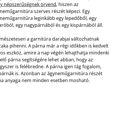
y népszerűségnek örvend
, hiszen az
neműgarnitúra szerves részét képezi. Egy
neműgarnitúra leginkább egy lepedőből, egy
aróból, egy nagypárnából és egy kispárnából áll.
mészetesen a garnitúra darabjai változhatnak
aka pihenni. A párna már a régi időkben is kedvelt
os eszköz, amire a nap végén lehajthatja mindenki
elelő párna segítségére lehet abban, hogy az
gyszer is felébredne. A párna igen tág fogalom,
párnák is. Azonban az ágyneműgarnitúra részét
párna anyaga nem minden esetben mosható.