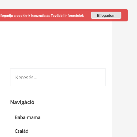
Elfogadom
lfogadja a cookie-k használatát
További információk
KERESÉS:
Navigáció
Baba-mama
Család