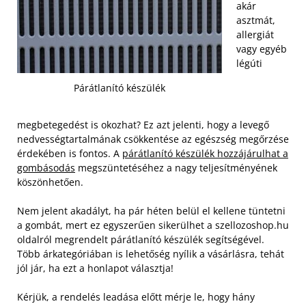
akár
asztmát,
allergiát
vagy egyéb
légúti
Párátlanító készülék
megbetegedést is okozhat? Ez azt jelenti, hogy a levegő
nedvességtartalmának csökkentése az egészség megőrzése
érdekében is fontos. A
párátlanító készülék hozzájárulhat a
gombásodás
megszüntetéséhez a nagy teljesítményének
köszönhetően.
Nem jelent akadályt, ha pár héten belül el kellene tüntetni
a gombát, mert ez egyszerűen sikerülhet a szellozoshop.hu
oldalról megrendelt párátlanító készülék segítségével.
Több árkategóriában is lehetőség nyílik a vásárlásra, tehát
jól jár, ha ezt a honlapot választja!
Kérjük, a rendelés leadása előtt mérje le, hogy hány