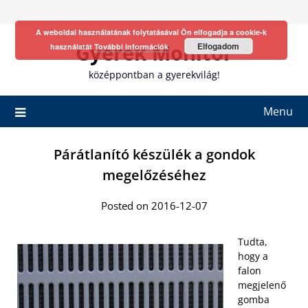
Skip
to
A weboldal használatának folytatásával Ön elfogadja a cookie-k
content
Gyerek Monitor
Elfogadom
használatát
További információk
középpontban a gyerekvilág!
Menu
Párátlanító készülék a gondok
megelőzéséhez
Posted on 2016-12-07
Tudta,
hogy a
falon
megjelenő
gomba