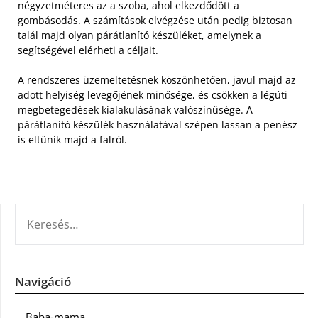
négyzetméteres az a szoba, ahol elkezdődött a
gombásodás. A számítások elvégzése után pedig biztosan
talál majd olyan párátlanító készüléket, amelynek a
segítségével elérheti a céljait.
A rendszeres üzemeltetésnek köszönhetően, javul majd az
adott helyiség levegőjének minősége, és csökken a légúti
megbetegedések kialakulásának valószínűsége. A
párátlanító készülék használatával szépen lassan a penész
is eltűnik majd a falról.
KERESÉS:
Navigáció
Baba-mama