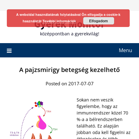
Skip
to
A weboldal használatának folytatásával Ön elfogadja a cookie-k
content
Gyerek Monitor
Elfogadom
használatát
További információk
középpontban a gyerekvilág!
Menu
A pajzsmirigy betegség kezelhető
Posted on 2017-07-07
Sokan nem veszik
figyelembe, hogy az
immunrendszer közel 70
%-a a bélrendszerben
található. Ez alapján
jobban oda kell figyelni az
étkezésekre és több