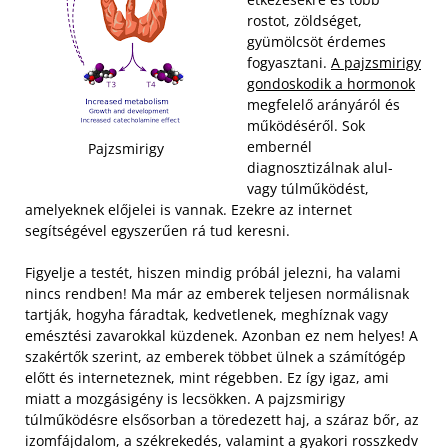
rostot, zöldséget,
gyümölcsöt érdemes
fogyasztani.
A pajzsmirigy
gondoskodik a hormonok
megfelelő arányáról és
működéséről. Sok
embernél
Pajzsmirigy
diagnosztizálnak alul-
vagy túlműködést,
amelyeknek előjelei is vannak. Ezekre az internet
segítségével egyszerűen rá tud keresni.
Figyelje a testét, hiszen mindig próbál jelezni, ha valami
nincs rendben! Ma már az emberek teljesen normálisnak
tartják, hogyha fáradtak, kedvetlenek, meghíznak vagy
emésztési zavarokkal küzdenek. Azonban ez nem helyes! A
szakértők szerint, az emberek többet ülnek a számítógép
előtt és interneteznek, mint régebben. Ez így igaz, ami
miatt a mozgásigény is lecsökken. A pajzsmirigy
túlműködésre elsősorban a töredezett haj, a száraz bőr, az
izomfájdalom, a székrekedés, valamint a gyakori rosszkedv