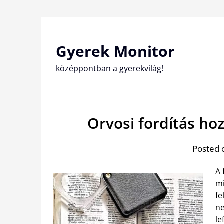
Skip
to
content
Gyerek Monitor
középpontban a gyerekvilág!
Orvosi fordítás ho
Posted 
A 
mi
fe
n
le