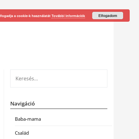
Elfogadom
lfogadja a cookie-k használatát
További információk
KERESÉS:
Navigáció
Baba-mama
Család