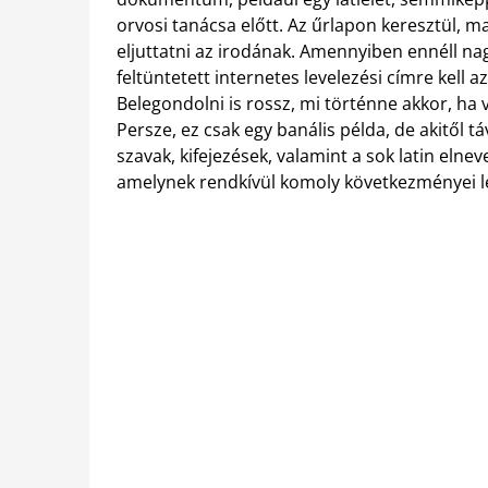
orvosi tanácsa előtt. Az űrlapon keresztül, 
eljuttatni az irodának. Amennyiben ennéll na
feltüntetett internetes levelezési címre kell a
Belegondolni is rossz, mi történne akkor, ha v
Persze, ez csak egy banális példa, de akitől
szavak, kifejezések, valamint a sok latin elnev
amelynek rendkívül komoly következményei l