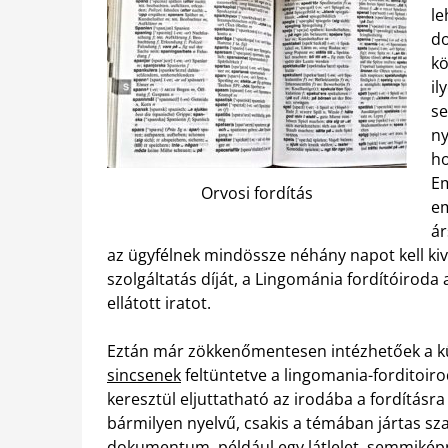
le
do
kö
il
se
ny
ho
Em
Orvosi fordítás
em
ár
az ügyfélnek mindössze néhány napot kell kivá
szolgáltatás díját, a Lingománia fordítóiroda 
ellátott iratot.
Eztán már zökkenőmentesen intézhetőek a kül
sincsenek
feltüntetve a lingomania-forditoiro
keresztül eljuttatható az irodába a fordításra
bármilyen nyelvű, csakis a témában jártas szak
dokumentum, például egy látlelet, semmikép