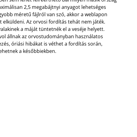
maximálisan 2,5 megabájtnyi anyagot lehetséges
gyobb méretű fájlról van szó, akkor a weblapon
zt elküldeni. Az orvosi fordítás tehát nem játék.
alakinek a máját tüntetnék el a veséje helyett.
 távol állnak az orvostudományban használatos
ezés, óriási hibákat is véthet a fordítás során,
ehetnek a későbbiekben.