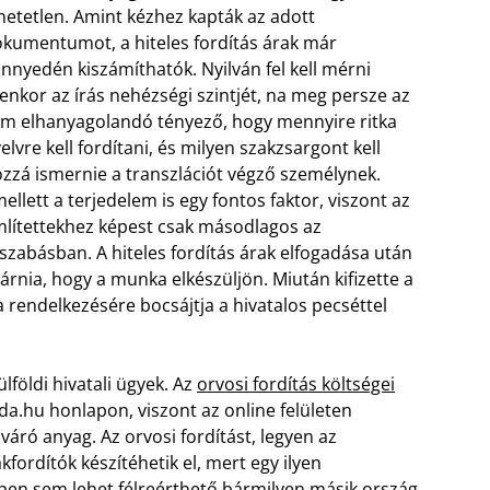
hetetlen. Amint kézhez kapták az adott
kumentumot, a hiteles fordítás árak már
nnyedén kiszámíthatók. Nyilván fel kell mérni
yenkor az írás nehézségi szintjét, na meg persze az
m elhanyagolandó tényező, hogy mennyire ritka
elvre kell fordítani, és milyen szakzsargont kell
zzá ismernie a transzlációt végző személynek.
ellett a terjedelem is egy fontos faktor, viszont az
lítettekhez képest csak másodlagos az
szabásban. A hiteles fordítás árak elfogadása után
rnia, hogy a munka elkészüljön. Miután kifizette a
a rendelkezésére bocsájtja a hivatalos pecséttel
földi hivatali ügyek. Az
orvosi fordítás költségei
da.hu honlapon, viszont az online felületen
 váró anyag. Az orvosi fordítást, legyen az
fordítók készítéhetik el, mert egy ilyen
pen sem lehet félreérthető bármilyen másik ország