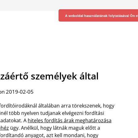
A weboldal használatának folytatásával Ön e
zzáértő személyek által
on 2019-02-05
fordítóirodáknál általában arra törekszenek, hogy
nél több nyelven tudjanak elvégezni fordítási
ladatokat. A
hiteles fordítás árak meghatározása
ehéz
ügy. Anélkül, hogy látnák maguk előtt a
fordítandó anyagot, azt kell mondani, hogy