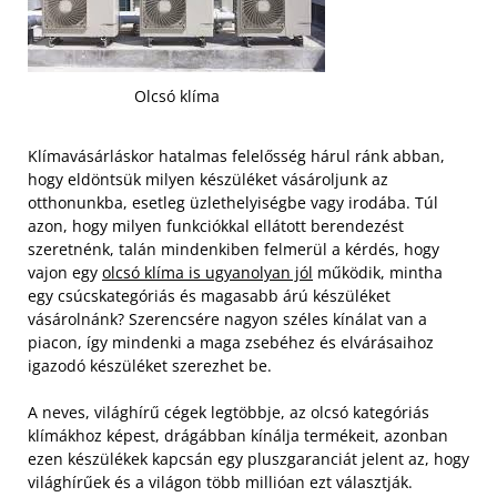
Olcsó klíma
Klímavásárláskor hatalmas felelősség hárul ránk abban,
hogy eldöntsük milyen készüléket vásároljunk az
otthonunkba, esetleg üzlethelyiségbe vagy irodába. Túl
azon, hogy milyen funkciókkal ellátott berendezést
szeretnénk, talán mindenkiben felmerül a kérdés, hogy
vajon egy
olcsó klíma is ugyanolyan jól
működik, mintha
egy csúcskategóriás és magasabb árú készüléket
vásárolnánk? Szerencsére nagyon széles kínálat van a
piacon, így mindenki a maga zsebéhez és elvárásaihoz
igazodó készüléket szerezhet be.
A neves, világhírű cégek legtöbbje, az olcsó kategóriás
klímákhoz képest, drágábban kínálja termékeit, azonban
ezen készülékek kapcsán egy pluszgaranciát jelent az, hogy
világhírűek és a világon több millióan ezt választják.