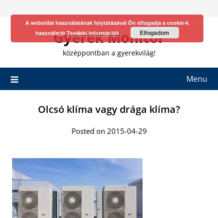
Skip
to
A weboldal használatának folytatásával Ön elfogadja a cookie-k
content
Gyerek Monitor
Elfogadom
használatát
További információk
középpontban a gyerekvilág!
Menu
Olcsó klíma vagy drága klíma?
Posted on 2015-04-29