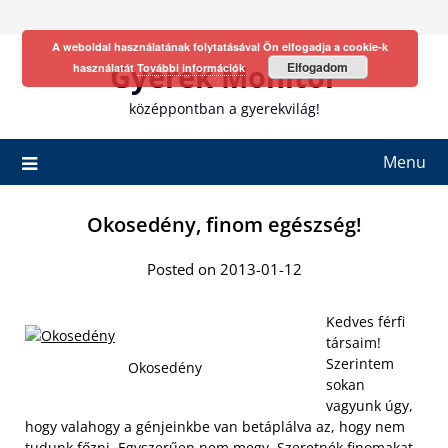
Skip
to
A weboldal használatának folytatásával Ön elfogadja a cookie-k
content
Gyerek Monitor
Elfogadom
használatát
További információk
középpontban a gyerekvilág!
Menu
Okosedény, finom egészség!
Posted on 2013-01-12
Kedves férfi
társaim!
Szerintem
Okosedény
sokan
vagyunk úgy,
hogy valahogy a génjeinkbe van betáplálva az, hogy nem
tudunk főzni. Egyszerűen nem megy. Szeretnék finomakat