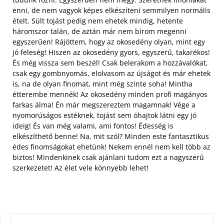
enni, de nem vagyok képes elkészíteni semmilyen normális
ételt. Sült tojást pedig nem ehetek mindig, hetente
háromszor talán, de aztán már nem bírom megenni
egyszerűen! Rájöttem, hogy az okosedény olyan, mint egy
jó feleség! Hiszen az okosedény gyors, egyszerű, takarékos!
És még vissza sem beszél!
Csak belerakom a hozzávalókat,
csak egy gombnyomás, elolvasom az újságot és már ehetek
is, na de olyan finomat, mint még szinte soha! Mintha
étterembe mennék! Az okosedény minden profi magányos
farkas álma! Én már megszereztem magamnak! Vége a
nyomorúságos estéknek, tojást sem óhajtok látni egy jó
ideig! És van még valami, ami fontos! Édesség is
elkészíthető benne! Na, mit szól? Minden este fantasztikus
édes finomságokat ehetünk! Nekem ennél nem kell több az
biztos! Mindenkinek csak ajánlani tudom ezt a nagyszerű
szerkezetet! Az élet vele könnyebb lehet!
KERESÉS: