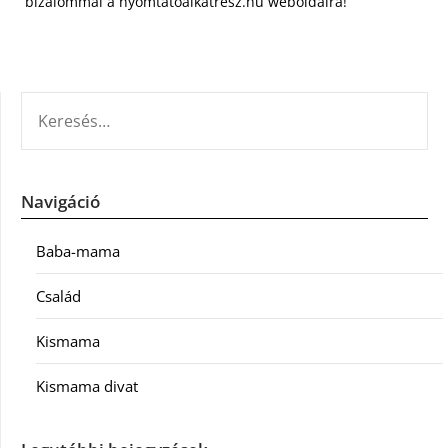
bizalommal a nyomtatoalkatresz.hu weboldalra!
KERESÉS:
Navigáció
Baba-mama
Család
Kismama
Kismama divat