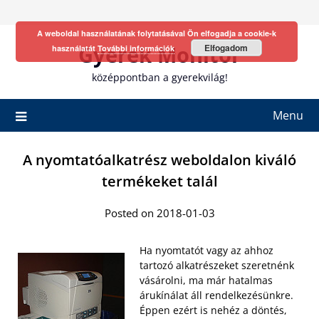
Skip
to
A weboldal használatának folytatásával Ön elfogadja a cookie-k
content
Gyerek Monitor
Elfogadom
használatát
További információk
középpontban a gyerekvilág!
Menu
A nyomtatóalkatrész weboldalon kiváló
termékeket talál
Posted on 2018-01-03
Ha nyomtatót vagy az ahhoz
tartozó alkatrészeket szeretnénk
vásárolni, ma már hatalmas
árukínálat áll rendelkezésünkre.
Éppen ezért is nehéz a döntés,