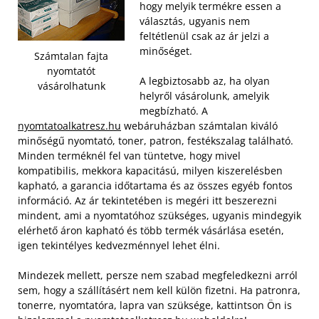
hogy melyik termékre essen a
választás, ugyanis nem
feltétlenül csak az ár jelzi a
minőséget.
Számtalan fajta
nyomtatót
A legbiztosabb az, ha olyan
vásárolhatunk
helyről vásárolunk, amelyik
megbízható. A
nyomtatoalkatresz.hu
webáruházban számtalan kiváló
minőségű nyomtató, toner, patron, festékszalag található.
Minden terméknél fel van tüntetve, hogy mivel
kompatibilis, mekkora kapacitású, milyen kiszerelésben
kapható, a garancia időtartama és az összes egyéb fontos
információ. Az ár tekintetében is megéri itt beszerezni
mindent, ami a nyomtatóhoz szükséges, ugyanis mindegyik
elérhető áron kapható és több termék vásárlása esetén,
igen tekintélyes kedvezménnyel lehet élni.
Mindezek mellett, persze nem szabad megfeledkezni arról
sem, hogy a szállításért nem kell külön fizetni. Ha patronra,
tonerre, nyomtatóra, lapra van szüksége, kattintson Ön is