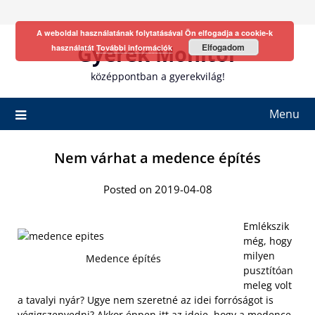
Skip
to
A weboldal használatának folytatásával Ön elfogadja a cookie-k
content
Gyerek Monitor
Elfogadom
használatát
További információk
középpontban a gyerekvilág!
Menu
Nem várhat a medence építés
Posted on 2019-04-08
Emlékszik
még, hogy
milyen
Medence építés
pusztítóan
meleg volt
a tavalyi nyár? Ugye nem szeretné az idei forróságot is
végigszenvedni? Akkor éppen itt az
ideje, hogy a medence