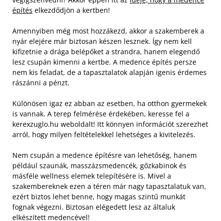
építés
elkezdődjön a kertben!
Amennyiben még most hozzákezd, akkor a szakemberek a
nyár elejére már biztosan készen lesznek. Így nem kell
kifizetnie a drága belépőket a strandra, hanem elegendő
lesz csupán kimenni a kertbe. A medence építés persze
nem kis feladat, de a tapasztalatok alapján igenis érdemes
rászánni a pénzt.
Különösen igaz ez abban az esetben, ha otthon gyermekek
is vannak. A terep felmérése érdekében, keresse fel a
kerexzuglo.hu weboldalt! Itt könnyen információt szerezhet
arról, hogy milyen feltételekkel lehetséges a kivitelezés.
Nem csupán a medence építésre van lehetőség, hanem
például szaunák, masszázsmedencék, gőzkabinok és
másféle wellness elemek telepítésére is. Mivel a
szakembereknek ezen a téren már nagy tapasztalatuk van,
ezért biztos lehet benne, hogy magas szintű munkát
fognak végezni. Biztosan elégedett lesz az általuk
elkészített medencével!