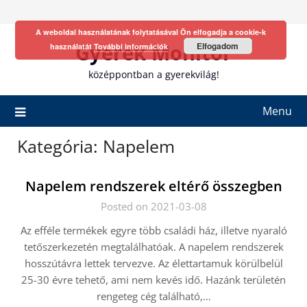
Skip
to
A weboldal használatának folytatásával Ön elfogadja a cookie-k
content
Gyerek Monitor
Elfogadom
használatát
További információk
középpontban a gyerekvilág!
Menu
Kategória:
Napelem
Napelem rendszerek eltérő összegben
Posted on 2021-03-08
Az efféle termékek egyre több családi ház, illetve nyaraló
tetőszerkezetén megtalálhatóak. A napelem rendszerek
hosszútávra lettek tervezve. Az élettartamuk körülbelül
25-30 évre tehető, ami nem kevés idő. Hazánk területén
rengeteg cég található,…