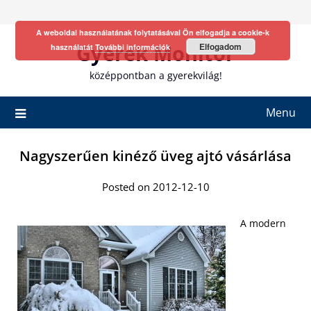
Skip
to
A weboldal használatának folytatásával Ön elfogadja a cookie-k
content
Gyerek Monitor
Elfogadom
használatát
További információk
középpontban a gyerekvilág!
Menu
Nagyszerűen kinéző üveg ajtó vásárlása
Posted on 2012-12-10
A modern