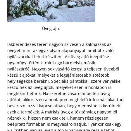
Üveg ajtó
lakberendezés terén nagyon szívesen alkalmazzák az
üveget, mint az egyik olyan alapanyagot, amiből kiváló
nyílászárókat lehet készíteni. Az üveg ajtó beépítése
ugyanúgy történik, mint egy bármelyik másik
nyílászáróé. Nagyon sok vásárló keresi a teljesen üvegből
készült ajtókat, melyeket a legajánlatosabb sötétebb
helyiségekbe berakni. Speciális pántokkal, szerelvényekkel
készülnek az üveg ajtók, melyeket ezen a honlapon is
megtekinthetünk.
Ha szeretne vásárolni beltéri üveg
ajtókat, akkor ezen a honlapon megfelelő információkat tud
beserezni azzal kapcsolatban, hogy mennyibe is kerülnek
ezek a termékek. A márkás üveg ajtók tényleg nagyon jól
néznek ki, hiszen nem csak teli, hanem részlegesen
beépített formában is megvásárolhatjuk. Ilyenkor csak egy
kis csíkban van az üveg ajtón kihagyva egy rész a fából,