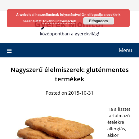
Skip
to
A weboldal használatának folytatásával Ön elfogadja a cookie-k
content
Gyerek Monitor
Elfogadom
használatát
További információk
középpontban a gyerekvilág!
Menu
Nagyszerű élelmiszerek: gluténmentes
termékek
Posted on 2015-10-31
Ha a lisztet
tartalmazó
ételekre
allergiás,
akkor