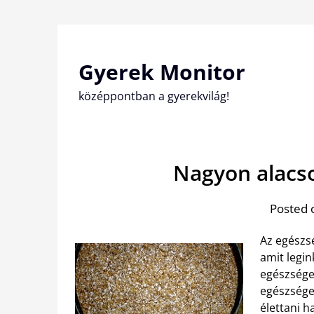
Skip
to
content
Gyerek Monitor
középpontban a gyerekvilág!
Nagyon alacs
Posted 
Az egészs
amit legi
egészséges
egészséges
élettani h