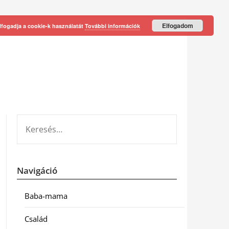
Elfogadom
lfogadja a cookie-k használatát
További információk
KERESÉS:
Navigáció
Baba-mama
Család