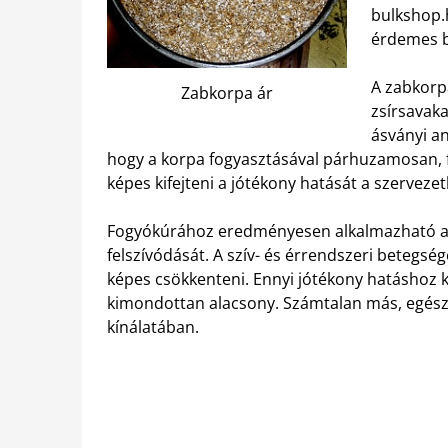
bulkshop.
érdemes b
A zabkorp
Zabkorpa ár
zsírsavaka
ásványi an
hogy a korpa fogyasztásával párhuzamosan, f
képes kifejteni a jótékony hatását a szerveze
Fogyókúrához eredményesen alkalmazható a z
felszívódását. A szív- és érrendszeri betegsé
képes csökkenteni. Ennyi jótékony hatáshoz k
kimondottan alacsony. Számtalan más, egész
kínálatában.