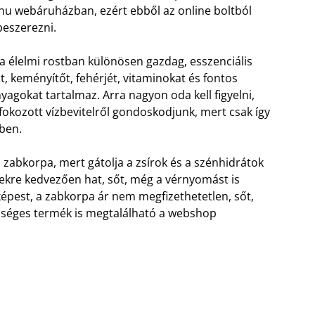
hu webáruházban, ezért ebből az online boltból
eszerezni.
a élelmi rostban különösen gazdag, esszenciális
t, keményítőt, fehérjét, vitaminokat és fontos
yagokat tartalmaz. Arra nagyon oda kell figyelni,
okozott vízbevitelről gondoskodjunk, mert csak így
tben.
abkorpa, mert gátolja a zsírok és a szénhidrátok
gekre kedvezően hat, sőt, még a vérnyomást is
épest, a zabkorpa ár nem megfizethetetlen, sőt,
séges termék is megtalálható a webshop