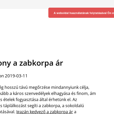
A weboldal használatának folytatásával Ön e
ony a zabkorpa ár
on 2019-03-11
ég hosszú távú megőrzése mindannyiunk célja,
nkább a káros szenvedélyek elhagyása és finom, ám
 ételek fogyasztása által érhetünk el. Az
 táplálkozást segíti a zabkorpa, a sokoldalú
atásával.
Igazán kedvező a zabkorpa ár
a