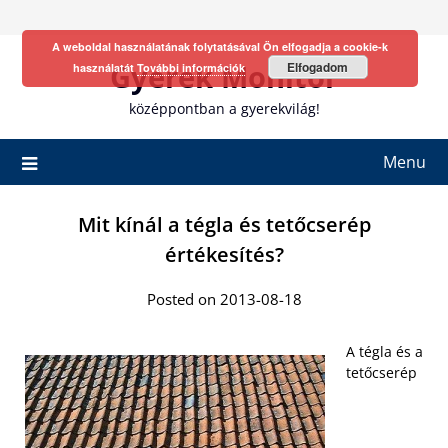
Skip
to
A weboldal használatának folytatásával Ön elfogadja a cookie-k
content
Gyerek Monitor
Elfogadom
használatát
További információk
középpontban a gyerekvilág!
Menu
Mit kínál a tégla és tetőcserép
értékesítés?
Posted on 2013-08-18
A tégla és a
tetőcserép