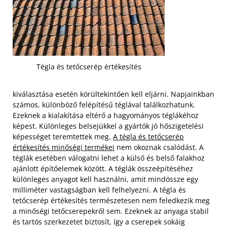
Tégla és tetőcserép értékesítés
kiválasztása esetén körültekintően kell eljárni. Napjainkban
számos, különböző felépítésű téglával találkozhatunk.
Ezeknek a kialakítása eltérő a hagyományos téglákéhoz
képest. Különleges belsejükkel a gyártók jó hőszigetelési
képességet teremtettek meg.
A tégla és tetőcserép
értékesítés minőségi termékei
nem okoznak csalódást. A
téglák esetében válogatni lehet a külső és belső falakhoz
ajánlott építőelemek között.
A téglák összeépítéséhez
különleges anyagot kell használni, amit mindössze egy
milliméter vastagságban kell felhelyezni. A tégla és
tetőcserép értékesítés természetesen nem feledkezik meg
a minőségi tetőcserepekről sem. Ezeknek az anyaga stabil
és tartós szerkezetet biztosít, így a cserepek sokáig