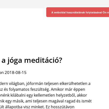
A weboldal használatának folytatásával Ön e
 a jóga meditáció?
on 2018-08-15
ern világban, jóformán teljesen elkerülhetetlen a
sz és folyamatos feszültség. Amikor már éppen
nénk kilábalni egy kellemetlen helyzetből, akkor
nik egy másik, ami teljesen magával ragad és ismét
ült állapotba visz minket. Ez hosszútávon