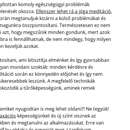
yítottan komoly egészségügyi problémák
lenését okozza.
Ellenszer lehet rá a jóga meditáció
,
orán megtanuljuk kizárni a külső problémákat és
magunkra összpontosítani. Természetesen ez nem
ti azt, hogy megszűnik minden gondunk, mert azok
bra is fennállhatnak, de nem mindegy, hogy milyen
 kezeljük azokat.
sítani, ami kitisztítja elménket és így gyorsabban
ogyan mondani szokták: minden kérdésre és
itáció során ez könnyedén előjöhet és így nem
 sikeresebbek leszünk. A megfelelő technikák
 fokozódik a tűrőképességünk, aminek remek
amiket nyugodtan is meg lehet oldani?! Ne tegyük!
laxációs
képességünket és új színt visznek az
kben és megtanulni az alkalmazásukat. Erre van
lf.hu oldalra és ismerjük meg a tanfolyam