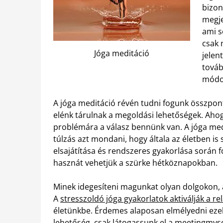
bizon
megje
ami s
csak 
Jóga meditáció
jelen
továb
módon
A jóga meditáció révén tudni fogunk összponto
elénk tárulnak a megoldási lehetőségek. Ah
problémára a válasz bennünk van. A jóga med
túlzás azt mondani, hogy általa az életben is
elsajátítása és rendszeres gyakorlása során
hasznát vehetjük a szürke hétköznapokban.
Minek idegesíteni magunkat olyan dolgokon, 
A
stresszoldó jóga gyakorlatok aktiválják a re
életünkbe. Érdemes alaposan elmélyedni eze
lehetőség, csak látogassunk el a meetingmyse