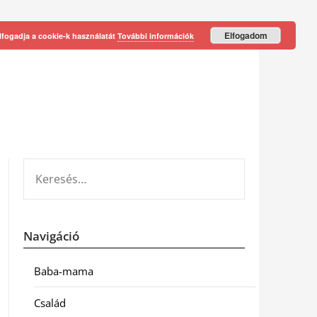
Elfogadom
lfogadja a cookie-k használatát
További információk
KERESÉS:
Navigáció
Baba-mama
Család