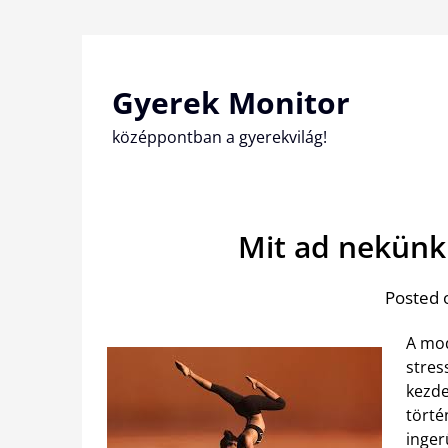
Skip
to
content
Gyerek Monitor
középpontban a gyerekvilág!
Mit ad nekünk
Posted 
A mod
stres
kezde
törté
inger