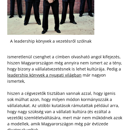
A leadership könyvek a vezetésről szólnak
ismeretlenül csenghet a címben olvasható angol kifejezés,
hiszen Magyarországon még annyira nem ismert az a tény,
hogy bizony a vállalatvezetésnek is lehet kultúrája. Pedig a
leadership könyvek a nyugati világban
már nagyon
ismertek,
hiszen a cégvezetők tisztában vannak azzal, hogy igenis
sok múlhat azon, hogy milyen módon kormányozzák a
vállalatukat. Az utóbbi kutatások rámutattak például arra,
hogy nagy szükség van a vállalati kultúra (és ezáltal a
vezetők) szemléletváltására, mert már nem működnek azok
a modellek, amik Magyarországon még pár évtizede
divatosak voltak.