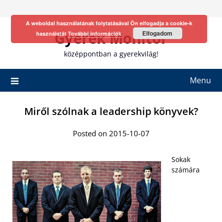
Skip
to
A weboldal használatának folytatásával Ön elfogadja a cookie-k
content
Gyerek Monitor
Elfogadom
használatát
További információk
középpontban a gyerekvilág!
Menu
Miről szólnak a leadership könyvek?
Posted on 2015-10-07
Sokak
számára