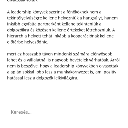
A leadership könyvek szerint a főnököknek nem a
tekintélyelvűségre kellene helyezniük a hangsúlyt, hanem
inkább egyfajta partnerként kellene tekinteniük a
dolgozóikra és közösen kellene értekeket létrehozniuk. A
hierarchia helyett tehát inkább a kooperációnak kellene
előtérbe helyeződnie,
mert ez hosszabb távon mindenki számára előnyösebb
lehet és a vállalatnál is nagyobb bevételek várhatóak. Arról
nem is beszélve, hogy a leadership könyvekben olvasottak
alapján sokkal jobb lesz a munkakörnyezet is, ami pozitív
hatással lesz a dolgozók lelkivilágára.
KERESÉS: