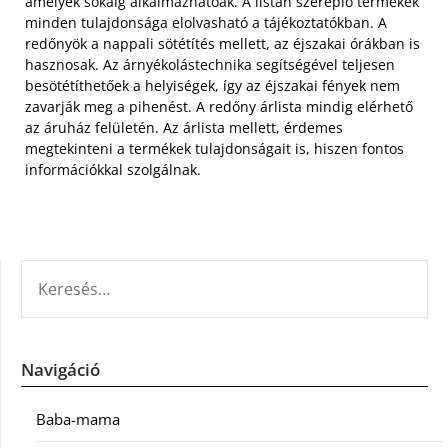
amelyek sokáig alkalmazhatóak. A listán szereplő termékek
minden tulajdonsága elolvasható a tájékoztatókban. A
redőnyök a nappali sötétítés mellett, az éjszakai órákban is
hasznosak. Az árnyékolástechnika segítségével teljesen
besötétíthetőek a helyiségek, így az éjszakai fények nem
zavarják meg a pihenést. A redőny árlista mindig elérhető
az áruház felületén. Az árlista mellett, érdemes
megtekinteni a termékek tulajdonságait is, hiszen fontos
információkkal szolgálnak.
KERESÉS:
Navigáció
Baba-mama