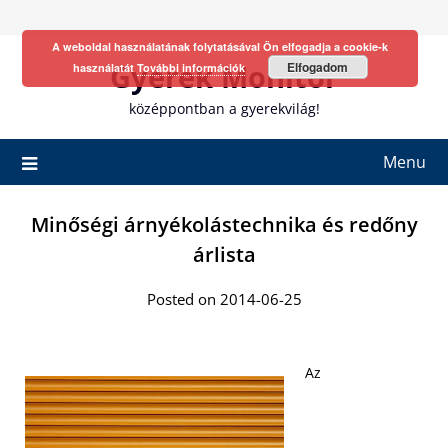
Skip
to
A weboldal használatának folytatásával Ön elfogadja a cookie-k
content
Gyerek Monitor
Elfogadom
használatát
További információk
középpontban a gyerekvilág!
Menu
Minőségi árnyékolástechnika és redőny
árlista
Posted on 2014-06-25
Az