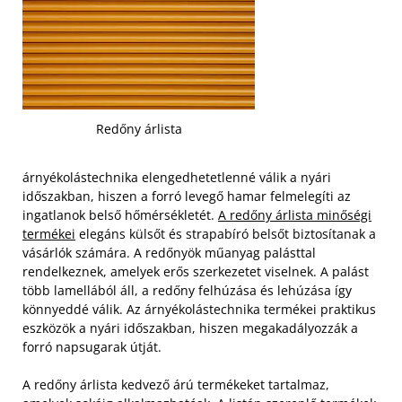
Redőny árlista
árnyékolástechnika elengedhetetlenné válik a nyári
időszakban, hiszen a forró levegő hamar felmelegíti az
ingatlanok belső hőmérsékletét.
A redőny árlista minőségi
termékei
elegáns külsőt és strapabíró belsőt biztosítanak a
vásárlók számára. A redőnyök műanyag palásttal
rendelkeznek, amelyek erős szerkezetet viselnek. A palást
több lamellából áll, a redőny felhúzása és lehúzása így
könnyeddé válik. Az árnyékolástechnika termékei praktikus
eszközök a nyári időszakban, hiszen megakadályozzák a
forró napsugarak útját.
A redőny árlista kedvező árú termékeket tartalmaz,