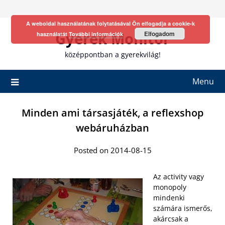
Skip
to
A weboldal használatának folytatásával Ön elfogadja a cookie-k
content
Gyerek Monitor
Elfogadom
használatát
További információk
középpontban a gyerekvilág!
Menu
Minden ami társasjáték, a reflexshop
webáruházban
Posted on 2014-08-15
Az activity vagy
monopoly
mindenki
számára ismerős,
akárcsak a