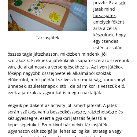
puzzle. Ez a
sok
játék mind
társasjáték
,
amelyek főként
arra a célra
készülnek, hogy
Társasjáték
egy csendes
estén a család
összes tagja játszhasson, miközben mindenki jól
szórakozik. Ezeknek a játékoknak csapatösszerázó szerepük
van, de alkalmasak a versengésekhez is. Az ilyen játékok
főképp nagyobb összejövetelek alkalmából szoktak
előkerülni, mint például szilveszteri mulatság, karácsonyi
ünnepek, születésnapok, stb., de bármikor is vesszük elő,
ezek a játékok az agyunkat is megtornáztatják.
Vegyük példaként az activity jól ismert játékát. A játék
során szükség van a beszédkészségre, rajztehetségre és
kézügyességre, ezért a gyakori játszás fejleszti a
képességeinket. Ezen kívül bármelyik társasjáték
ugyanazon célt szolgálja, lehet az logikai, stratégia vagy