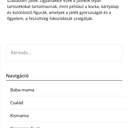
szabadtéri játék. Ugyanakkor ezek a játékok olyan
tartozékokat tartalmaznak, mint például a kocka, kártyalap
és különböző figurák, amelyek a játék gyorsaságát és a
figyelem, a feszültség fokozódását szolgálják.
KERESÉS:
Navigáció
Baba-mama
Család
Kismama