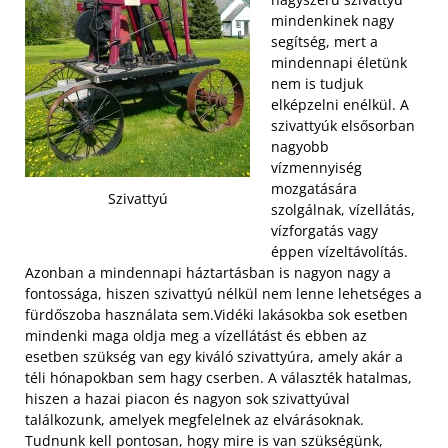
mindenkinek nagy
segítség, mert a
mindennapi életünk
nem is tudjuk
elképzelni enélkül. A
szivattyúk elsősorban
nagyobb
vízmennyiség
mozgatására
Szivattyú
szolgálnak, vízellátás,
vízforgatás vagy
éppen vízeltávolítás.
Azonban a mindennapi háztartásban is nagyon nagy a
fontossága, hiszen szivattyú nélkül nem lenne lehetséges a
fürdőszoba használata sem.
Vidéki lakásokba sok esetben
mindenki maga oldja meg a vízellátást és ebben az
esetben szükség van egy kiváló szivattyúra, amely akár a
téli hónapokban sem hagy cserben. A választék hatalmas,
hiszen a hazai piacon és nagyon sok szivattyúval
találkozunk, amelyek megfelelnek az elvárásoknak.
Tudnunk kell pontosan, hogy mire is van szükségünk,