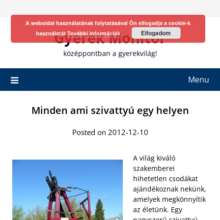
Skip
to
A weboldal használatának folytatásával Ön elfogadja a cookie-k
content
Gyerek Monitor
Elfogadom
használatát
További információk
középpontban a gyerekvilág!
Menu
Minden ami szivattyú egy helyen
Posted on 2012-12-10
A világ kiváló
szakemberei
hihetetlen csodákat
ajándékoznak nekünk,
amelyek megkönnyítik
az életünk. Egy
nagyszerű szivattyú