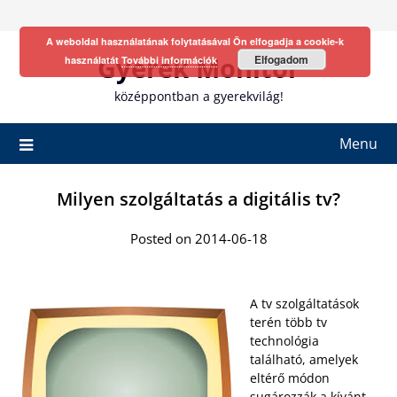
Skip
to
A weboldal használatának folytatásával Ön elfogadja a cookie-k
content
Gyerek Monitor
Elfogadom
használatát
További információk
középpontban a gyerekvilág!
Menu
Milyen szolgáltatás a digitális tv?
Posted on 2014-06-18
A tv szolgáltatások
terén több tv
technológia
található, amelyek
eltérő módon
sugározzák a kívánt