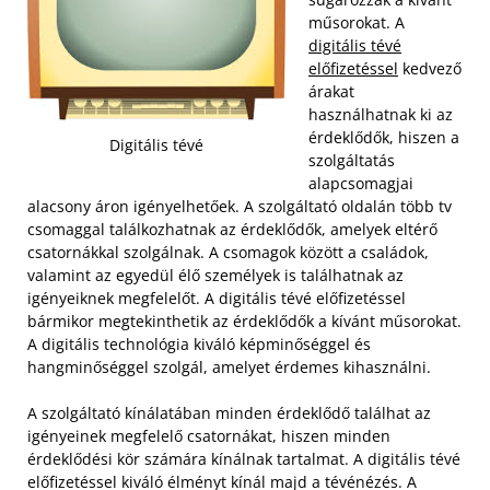
műsorokat. A
digitális tévé
előfizetéssel
kedvező
árakat
használhatnak ki az
érdeklődők, hiszen a
Digitális tévé
szolgáltatás
alapcsomagjai
alacsony áron igényelhetőek. A szolgáltató oldalán több tv
csomaggal találkozhatnak az érdeklődők, amelyek eltérő
csatornákkal szolgálnak. A csomagok között a családok,
valamint az egyedül élő személyek is találhatnak az
igényeiknek megfelelőt. A digitális tévé előfizetéssel
bármikor megtekinthetik az érdeklődők a kívánt műsorokat.
A digitális technológia kiváló képminőséggel és
hangminőséggel szolgál, amelyet érdemes kihasználni.
A szolgáltató kínálatában minden érdeklődő találhat az
igényeinek megfelelő csatornákat, hiszen minden
érdeklődési kör számára kínálnak tartalmat. A digitális tévé
előfizetéssel kiváló élményt kínál majd a tévénézés. A