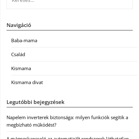
Navigáció
Baba-mama
Család
Kismama
Kismama divat
Legutóbbi bejegyzések
Napelem inverterek biztonsága: milyen funkciók segítik a
megbízható működést?
A mágneskapcsoló az automatizált rendszerek láthatatlan