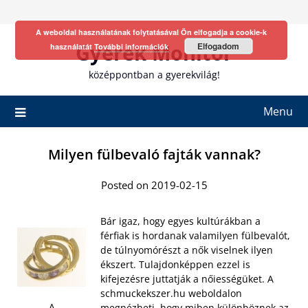
Skip
to
A weboldal használatának folytatásával Ön elfogadja a cookie-k
content
Gyerek Monitor
Elfogadom
használatát
További információk
középpontban a gyerekvilág!
Menu
Milyen fülbevaló fajták vannak?
Posted on 2019-02-15
Bár igaz, hogy egyes kultúrákban a
férfiak is hordanak valamilyen fülbevalót,
de túlnyomórészt a nők viselnek ilyen
ékszert. Tulajdonképpen ezzel is
kifejezésre juttatják a nőiességüket. A
schmuckekszer.hu weboldalon
A
megnézheti, hogy miben különböznek az