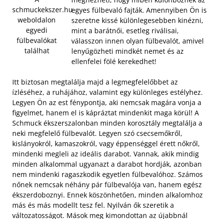
schmuckekszer.hu
egyes fülbevaló fajták. Amennyiben Ön is
weboldalon
szeretne kissé különlegesebben kinézni,
egyedi
mint a barátnői, esetleg riválisai,
fülbevalókat
válasszon innen olyan fülbevalót, amivel
találhat
lenyűgözheti mindkét nemet és az
ellenfelei fölé kerekedhet!
Itt biztosan megtalálja majd a legmegfelelőbbet az
ízléséhez, a ruhájához, valamint egy különleges estélyhez.
Legyen Ön az est fénypontja, aki nemcsak magára vonja a
figyelmet, hanem el is kápráztat mindenkit maga körül! A
Schmuck ékszerszalonban minden korosztály megtalálja a
neki megfelelő fülbevalót. Legyen szó csecsemőkről,
kislányokról, kamaszokról, vagy éppenséggel érett nőkről,
mindenki megleli az ideális darabot. Vannak, akik mindig
minden alkalommal ugyanazt a darabot hordják, azonban
nem mindenki ragaszkodik egyetlen fülbevalóhoz.
Számos
nőnek nemcsak néhány pár fülbevalója van, hanem egész
ékszerdoboznyi. Ennek köszönhetően, minden alkalomhoz
más és más modellt tesz fel. Nyilván ők szeretik a
változatosságot. Mások meg kimondottan az újabbnál