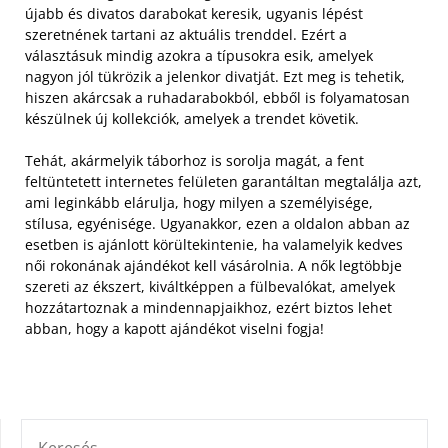
újabb és divatos darabokat keresik, ugyanis lépést
szeretnének tartani az aktuális trenddel. Ezért a
választásuk mindig azokra a típusokra esik, amelyek
nagyon jól tükrözik a jelenkor divatját. Ezt meg is tehetik,
hiszen akárcsak a ruhadarabokból, ebből is folyamatosan
készülnek új kollekciók, amelyek a trendet követik.
Tehát, akármelyik táborhoz is sorolja magát, a fent
feltüntetett internetes felületen garantáltan megtalálja azt,
ami leginkább elárulja, hogy milyen a személyisége,
stílusa, egyénisége. Ugyanakkor, ezen a oldalon abban az
esetben is ajánlott körültekintenie, ha valamelyik kedves
női rokonának ajándékot kell vásárolnia. A nők legtöbbje
szereti az ékszert, kiváltképpen a fülbevalókat, amelyek
hozzátartoznak a mindennapjaikhoz, ezért biztos lehet
abban, hogy a kapott ajándékot viselni fogja!
KERESÉS: